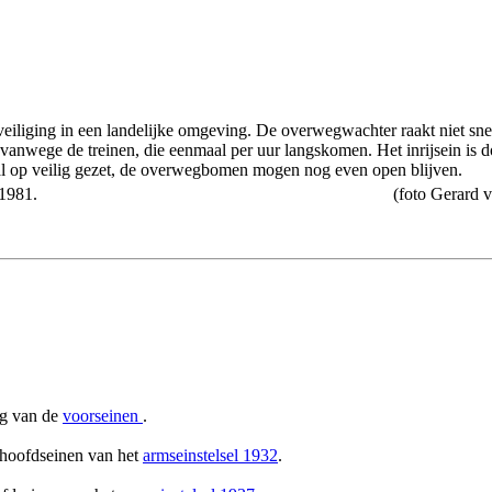
eiliging in een landelijke omgeving. De overwegwachter raakt niet sne
vanwege de treinen, die eenmaal per uur langskomen. Het inrijsein is d
 al op veilig gezet, de overwegbomen mogen nog even open blijven.
 1981.
(foto Gerard 
ng van de
voorseinen
.
 hoofdseinen van het
armseinstelsel 1932
.