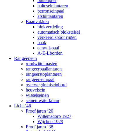
buitenpost
halteseinlantaren
perronseinpaal
afsluitlantaren
Baanvakken
blokverdeling
automatisch blokstelsel
verkeerd spoor rijden
baak
aanwijspaal
A-E-Lborden
Rangeersein
roodwitte masten
rangeerpaallantaren
rangeerstoplantaren
rangeerseinpaal
overwegdraaiseinbord
heuvelsein
wisselseinen
seinen waterkraan
Licht ‘46
Proef jaren ‘20
Willemsdorp 1927
Wijchen 1929
Proef jaren ‘38