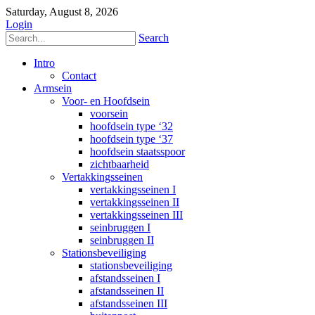
Saturday, August 8, 2026
Login
Search
Intro
Contact
Armsein
Voor- en Hoofdsein
voorsein
hoofdsein type ‘32
hoofdsein type ‘37
hoofdsein staatsspoor
zichtbaarheid
Vertakkingsseinen
vertakkingsseinen I
vertakkingsseinen II
vertakkingsseinen III
seinbruggen I
seinbruggen II
Stationsbeveiliging
stationsbeveiliging
afstandsseinen I
afstandsseinen II
afstandsseinen III