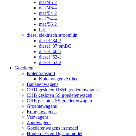
mat '46-2
mat '46-4
mat '54-2
mat '54-4
mat '56-2
Pec
diesel elektrisch stroomlijn
diesel ‘34-3
diesel ‘37 omBC
diesel ’40-5
diesel ’53-1
diesel ’53-2
Goederen
Kolentransport
KolenwagensArtitec
Bananenwagens
CHD gesloten HSM goederenwagen
CHB gesloten SS goederenwagen
CHE gesloten SS goederenwagen
Groentewagens
Rongenwagens
Veewagens
Zandwagens
Goederenwagens in model
Houten D's en Dg's in model