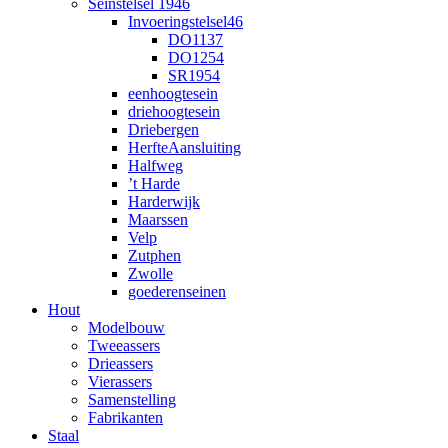
Seinstelsel 1946
Invoeringstelsel46
DO1137
DO1254
SR1954
eenhoogtesein
driehoogtesein
Driebergen
HerfteAansluiting
Halfweg
’t Harde
Harderwijk
Maarssen
Velp
Zutphen
Zwolle
goederenseinen
Hout
Modelbouw
Tweeassers
Drieassers
Vierassers
Samenstelling
Fabrikanten
Staal