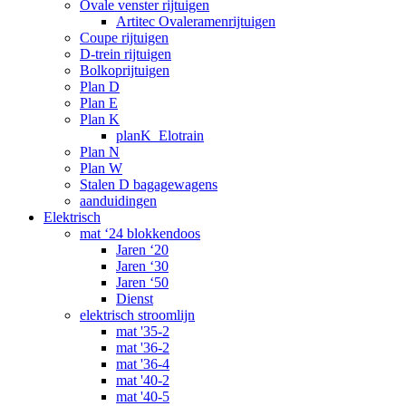
Ovale venster rijtuigen
Artitec Ovaleramenrijtuigen
Coupe rijtuigen
D-trein rijtuigen
Bolkoprijtuigen
Plan D
Plan E
Plan K
planK_Elotrain
Plan N
Plan W
Stalen D bagagewagens
aanduidingen
Elektrisch
mat ‘24 blokkendoos
Jaren ‘20
Jaren ‘30
Jaren ‘50
Dienst
elektrisch stroomlijn
mat '35-2
mat '36-2
mat '36-4
mat '40-2
mat '40-5