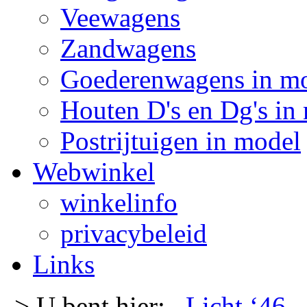
Veewagens
Zandwagens
Goederenwagens in m
Houten D's en Dg's in
Postrijtuigen in model
Webwinkel
winkelinfo
privacybeleid
Links
-> U bent hier:
Licht ‘46
-