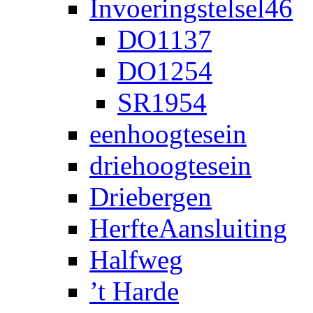
Invoeringstelsel46
DO1137
DO1254
SR1954
eenhoogtesein
driehoogtesein
Driebergen
HerfteAansluiting
Halfweg
’t Harde