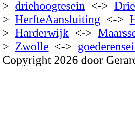
>
driehoogtesein
<->
Dri
>
HerfteAansluiting
<->
>
Harderwijk
<->
Maarss
>
Zwolle
<->
goederense
Copyright 2026 door Gerar