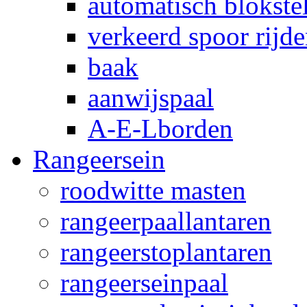
automatisch blokstel
verkeerd spoor rijd
baak
aanwijspaal
A-E-Lborden
Rangeersein
roodwitte masten
rangeerpaallantaren
rangeerstoplantaren
rangeerseinpaal