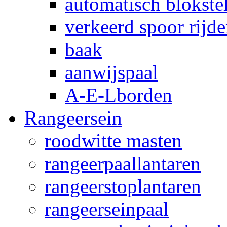
automatisch blokstel
verkeerd spoor rijd
baak
aanwijspaal
A-E-Lborden
Rangeersein
roodwitte masten
rangeerpaallantaren
rangeerstoplantaren
rangeerseinpaal