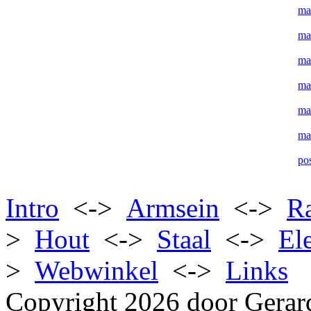
ma
ma
ma
ma
ma
ma
pos
Intro
<->
Armsein
<->
R
>
Hout
<->
Staal
<->
El
>
Webwinkel
<->
Links
Copyright 2026 door Gerar