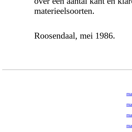
over een aantal kant en kla
materieelsoorten.
Roosendaal, mei 1986.
ma
ma
ma
ma