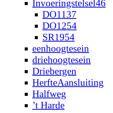
Invoeringstelsel46
DO1137
DO1254
SR1954
eenhoogtesein
driehoogtesein
Driebergen
HerfteAansluiting
Halfweg
’t Harde