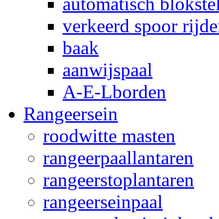
automatisch blokstel
verkeerd spoor rijd
baak
aanwijspaal
A-E-Lborden
Rangeersein
roodwitte masten
rangeerpaallantaren
rangeerstoplantaren
rangeerseinpaal