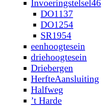
Invoeringstelsel46
DO1137
DO1254
SR1954
eenhoogtesein
driehoogtesein
Driebergen
HerfteAansluiting
Halfweg
’t Harde