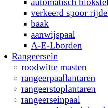
automatisch blokstel
verkeerd spoor rijd
baak
aanwijspaal
A-E-Lborden
Rangeersein
roodwitte masten
rangeerpaallantaren
rangeerstoplantaren
rangeerseinpaal