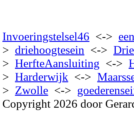
Invoeringstelsel46
<->
een
>
driehoogtesein
<->
Dri
>
HerfteAansluiting
<->
>
Harderwijk
<->
Maarss
>
Zwolle
<->
goederense
Copyright 2026 door Gerar