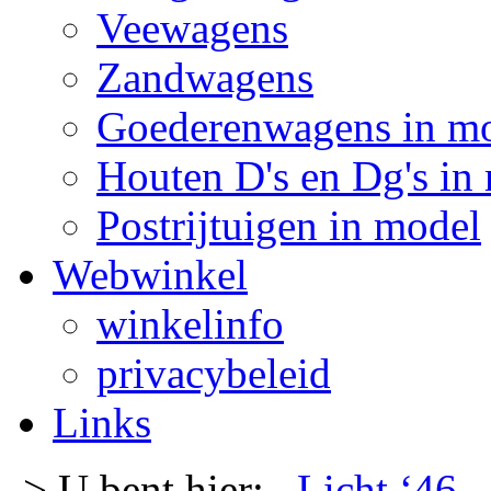
Veewagens
Zandwagens
Goederenwagens in m
Houten D's en Dg's in
Postrijtuigen in model
Webwinkel
winkelinfo
privacybeleid
Links
-> U bent hier:
Licht ‘46
-