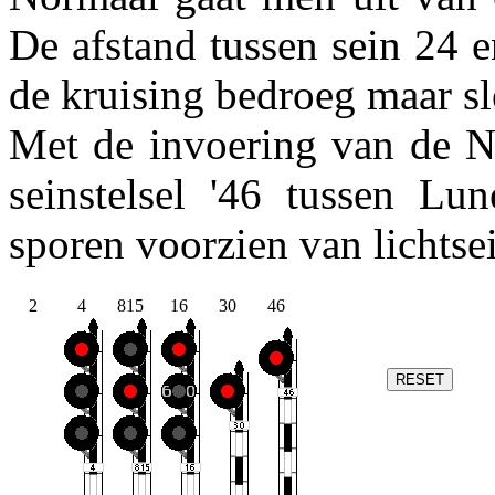
De afstand tussen sein 24 
de kruising bedroeg maar s
Met de invoering van de N
seinstelsel '46 tussen Lu
sporen voorzien van lichtsei
2
4
815
16
30
46