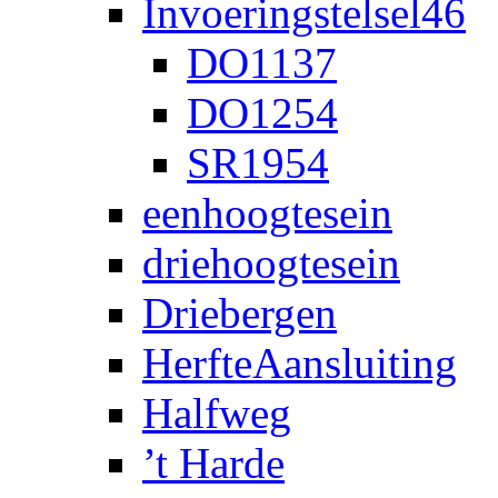
Invoeringstelsel46
DO1137
DO1254
SR1954
eenhoogtesein
driehoogtesein
Driebergen
HerfteAansluiting
Halfweg
’t Harde