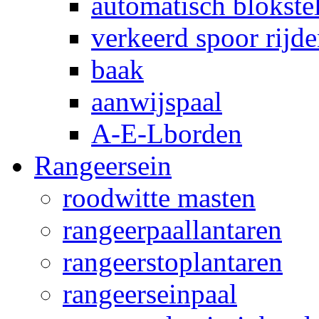
automatisch blokstel
verkeerd spoor rijd
baak
aanwijspaal
A-E-Lborden
Rangeersein
roodwitte masten
rangeerpaallantaren
rangeerstoplantaren
rangeerseinpaal