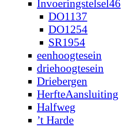
Invoeringstelsel46
DO1137
DO1254
SR1954
eenhoogtesein
driehoogtesein
Driebergen
HerfteAansluiting
Halfweg
’t Harde