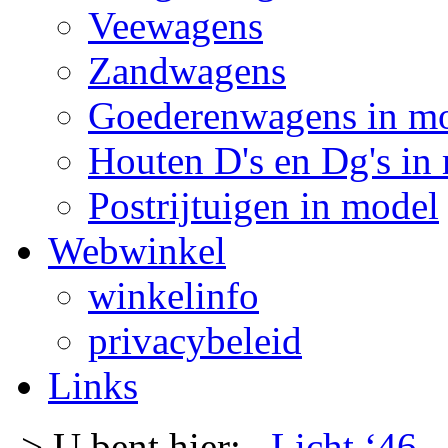
Veewagens
Zandwagens
Goederenwagens in m
Houten D's en Dg's in
Postrijtuigen in model
Webwinkel
winkelinfo
privacybeleid
Links
-> U bent hier:
Licht ‘46
-