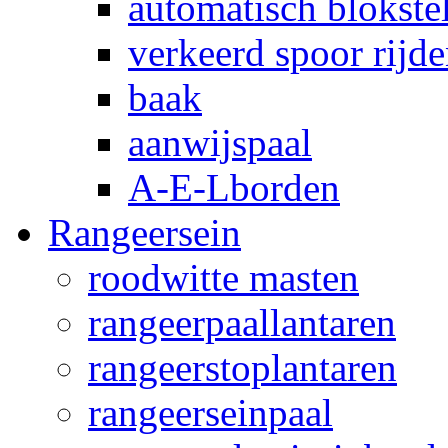
automatisch blokstel
verkeerd spoor rijd
baak
aanwijspaal
A-E-Lborden
Rangeersein
roodwitte masten
rangeerpaallantaren
rangeerstoplantaren
rangeerseinpaal