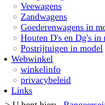
Veewagens
Zandwagens
Goederenwagens in m
Houten D's en Dg's in
Postrijtuigen in model
Webwinkel
winkelinfo
privacybeleid
Links
-> U bent hier:
Rangeersei