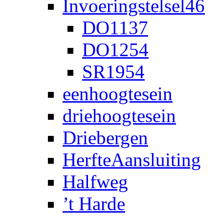
Invoeringstelsel46
DO1137
DO1254
SR1954
eenhoogtesein
driehoogtesein
Driebergen
HerfteAansluiting
Halfweg
’t Harde