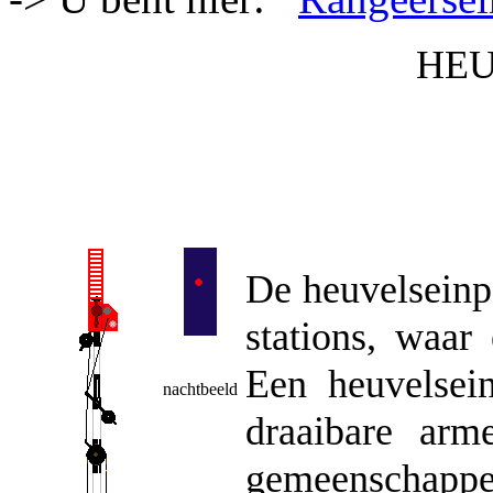
HEU
De heuvelseinpa
stations, waar
Een heuvelsei
nachtbeeld
draaibare arm
gemeenschappel