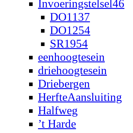
Invoeringstelsel46
DO1137
DO1254
SR1954
eenhoogtesein
driehoogtesein
Driebergen
HerfteAansluiting
Halfweg
’t Harde