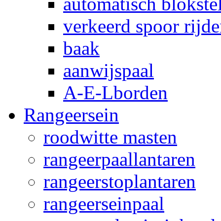
automatisch blokstel
verkeerd spoor rijd
baak
aanwijspaal
A-E-Lborden
Rangeersein
roodwitte masten
rangeerpaallantaren
rangeerstoplantaren
rangeerseinpaal