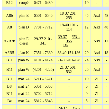
B12
coupé
6471 - 6480
-
10
-
-
18-37 201 -
A8b
plan E
6501 - 6546
45
Asd
48
255
18-40 101 -
A8
plan D
7701 - 7712
12
Asd
48
114
39-37
351 -
plan E
29-37 210 -
A2B7b
355
5
Asd
12
diesel
341
DE
A3B5
plan K
7351 - 7380
38-40 151-186
29
Asd
18
B11
plan W
4101 - 4124
21-30 401-428
24
Asd
-
21-37 501 -
B11
plan W
(4201 - 4226)
26
Asd
-
532
B11
mat '24
5211 - 5241
-
19
Zl
-
B8
mat '24
5351 - 5358
-
5
Zl
-
B11
mat '24
5702 - 5712
-
9
Zl
-
Bz
mat '24
5812 - 5843
-
5
Zl
-
29-37
351 -