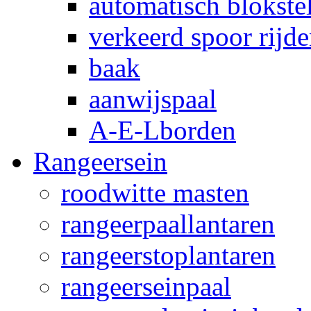
automatisch blokstel
verkeerd spoor rijd
baak
aanwijspaal
A-E-Lborden
Rangeersein
roodwitte masten
rangeerpaallantaren
rangeerstoplantaren
rangeerseinpaal