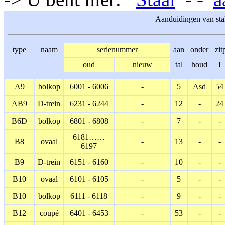
Aanduidingen van stal
type
naam
serienummer
aan
onder
zit
oud
nieuw
tal
houd
I
A9
bolkop
6001 - 6006
-
5
Asd
54
AB9
D-trein
6231 - 6244
-
12
-
24
B6D
bolkop
6801 - 6808
-
7
-
-
6181……
B8
ovaal
-
13
-
-
6197
B9
D-trein
6151 - 6160
-
10
-
-
B10
ovaal
6101 - 6105
-
5
-
-
B10
bolkop
6111 - 6118
-
9
-
-
B12
coupé
6401 - 6453
-
53
-
-