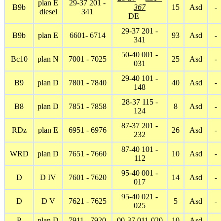
plan E
29-37 201 -
B9b
367
15
Asd
-
diesel
341
DE
29-37 201 -
B9b
plan E
6601- 6714
93
Asd
-
341
50-40 001 -
Bc10
plan N
7001 - 7025
25
Asd
-
031
29-40 101 -
B9
plan D
7801 - 7840
40
Asd
-
148
28-37 115 -
B8
plan D
7851 - 7858
8
Asd
-
124
87-37 201 -
RDz
plan E
6951 - 6976
26
Asd
-
232
87-40 101 -
WRD
plan D
7651 - 7660
10
Asd
-
112
95-40 001 -
D
D IV
7601 - 7620
14
Asd
-
017
95-40 021 -
D
D V
7621 - 7625
5
Asd
-
025
P
plan D
7911 - 7920
00-37 011-020
10
Asd
-