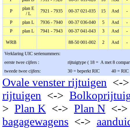
plan E
P
7921 - 7935
00-37 021-035
15
Asd
-
/ L
P
plan L
7936 - 7940
00-37 036-040
5
Asd
-
P
plan L
7941 - 7943
00-37 041-043
3
Asd
-
WRB
88-50 001-002
2
Asd
-
Verklaring UIC serienummers:
eerste twee cijfers :
rijtuigtype ( 18 = A met 8 compa
tweede twee cijfers:
30 = beperkt RIC 40 = RIC 3
Ovale venster rijtuigen
<-
rijtuigen
<->
Bolkoprijtui
>
Plan K
<->
Plan N
<-
bagagewagens
<->
aandui