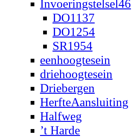
Invoeringstelsel46
DO1137
DO1254
SR1954
eenhoogtesein
driehoogtesein
Driebergen
HerfteAansluiting
Halfweg
’t Harde