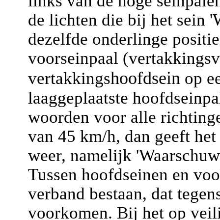
links van de hoge seinpale
de lichten die bij het sein
dezelfde onderlinge positi
voorseinpaal (vertakkingsv
hoofdsein
vertakkings
op ee
laaggeplaatste hoofdseinp
woorden voor alle richting
van 45 km/h, dan geeft het
weer, namelijk 'Waarschuwi
Tussen hoofdseinen en voo
verband bestaan, dat tegen
voorkomen. Bij het op veil