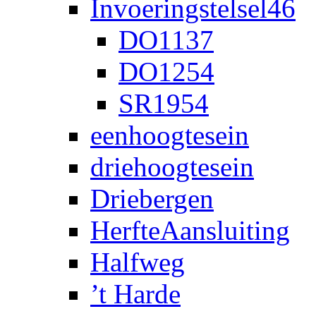
Invoeringstelsel46
DO1137
DO1254
SR1954
eenhoogtesein
driehoogtesein
Driebergen
HerfteAansluiting
Halfweg
’t Harde