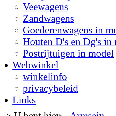
Veewagens
Zandwagens
Goederenwagens in m
Houten D's en Dg's in
Postrijtuigen in model
Webwinkel
winkelinfo
privacybeleid
Links
-> U bent hier:
Armsein
-