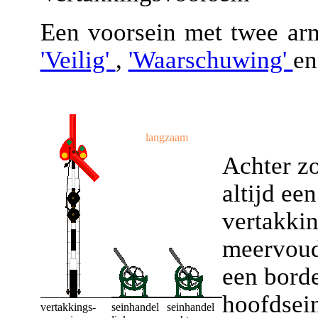
Een voorsein met twee ar
'Veilig'
,
'Waarschuwing'
e
langzaam
Achter zo
altijd ee
vertakkin
meervoud
een bord
hoofdsein
vertakkings-
seinhandel
seinhandel