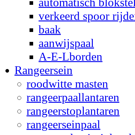
automatisch blokstel
verkeerd spoor rijd
baak
aanwijspaal
A-E-Lborden
Rangeersein
roodwitte masten
rangeerpaallantaren
rangeerstoplantaren
rangeerseinpaal