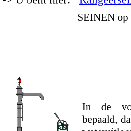
SEINEN o
In de voo
bepaald, da