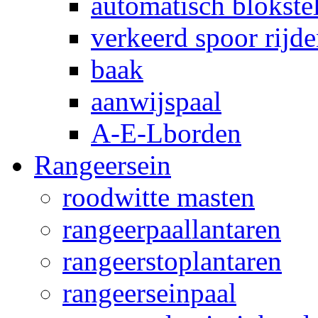
automatisch blokstel
verkeerd spoor rijd
baak
aanwijspaal
A-E-Lborden
Rangeersein
roodwitte masten
rangeerpaallantaren
rangeerstoplantaren
rangeerseinpaal