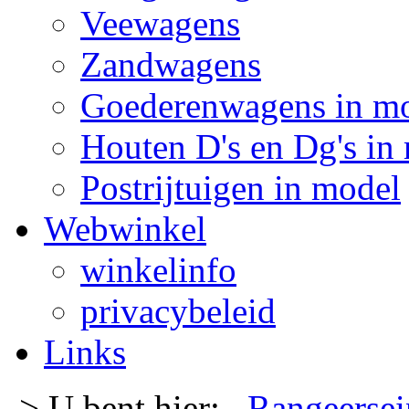
Veewagens
Zandwagens
Goederenwagens in m
Houten D's en Dg's in
Postrijtuigen in model
Webwinkel
winkelinfo
privacybeleid
Links
-> U bent hier:
Rangeersei