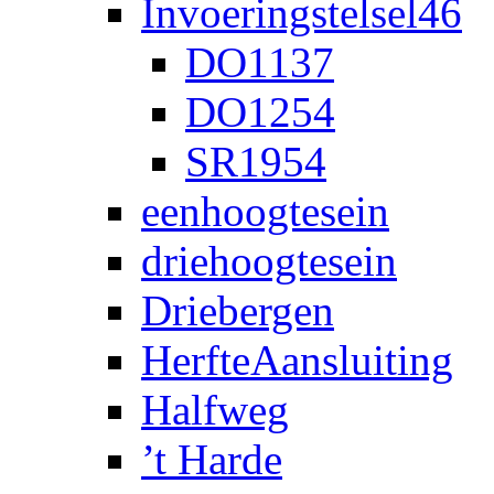
Invoeringstelsel46
DO1137
DO1254
SR1954
eenhoogtesein
driehoogtesein
Driebergen
HerfteAansluiting
Halfweg
’t Harde