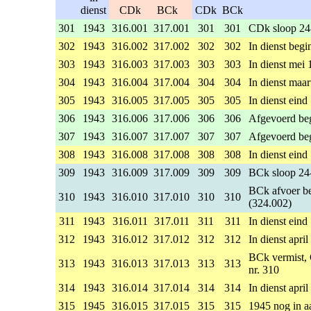
dienst
CDk
BCk
CDk
BCk
301
1943
316.001
317.001
301
301
CDk sloop 24
302
1943
316.002
317.002
302
302
In dienst beg
303
1943
316.003
317.003
303
303
In dienst mei
304
1943
316.004
317.004
304
304
In dienst maa
305
1943
316.005
317.005
305
305
In dienst eind
306
1943
316.006
317.006
306
306
Afgevoerd beg
307
1943
316.007
317.007
307
307
Afgevoerd beg
308
1943
316.008
317.008
308
308
In dienst eind
309
1943
316.009
317.009
309
309
BCk sloop 24
BCk afvoer be
310
1943
316.010
317.010
310
310
(324.002)
311
1943
316.011
317.011
311
311
In dienst eind
312
1943
316.012
317.012
312
312
In dienst apri
BCk vermist, 
313
1943
316.013
317.013
313
313
nr. 310
314
1943
316.014
317.014
314
314
In dienst apri
315
1945
316.015
317.015
315
315
1945 nog in a