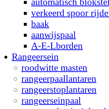
automatisch blokstel
verkeerd spoor rijd
baak
aanwijspaal
A-E-Lborden
Rangeersein
roodwitte masten
rangeerpaallantaren
rangeerstoplantaren
rangeerseinpaal