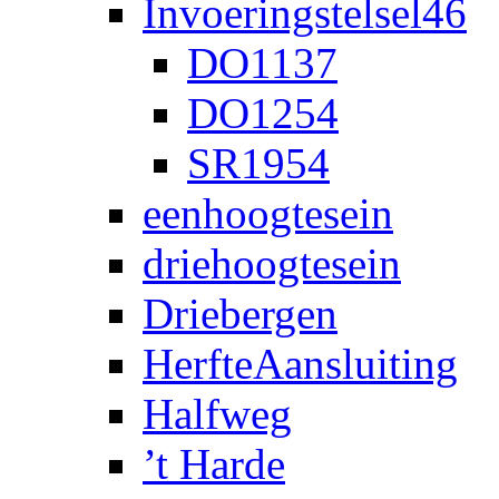
Invoeringstelsel46
DO1137
DO1254
SR1954
eenhoogtesein
driehoogtesein
Driebergen
HerfteAansluiting
Halfweg
’t Harde