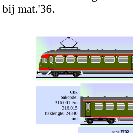
bij mat.'36.
CDk
bakcode:
316.001 t/m
316.015
baklengte: 24840
mm
serie
ElD2 3