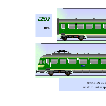
BDk
serie
ElD2 301
na de rolluikaan