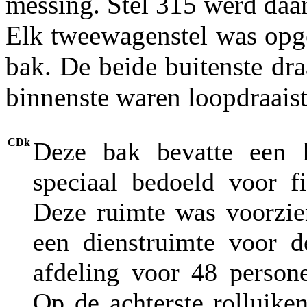
messing. Stel 315 werd daa
Elk tweewagenstel was op
bak. De beide buitenste dr
binnenste waren loopdraaist
CDk
Deze bak bevatte een h
speciaal bedoeld voor f
Deze ruimte was voorzien
een dienstruimte voor d
afdeling voor 48 person
Op de achterste rolluike