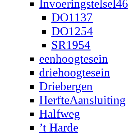
Invoeringstelsel46
DO1137
DO1254
SR1954
eenhoogtesein
driehoogtesein
Driebergen
HerfteAansluiting
Halfweg
’t Harde