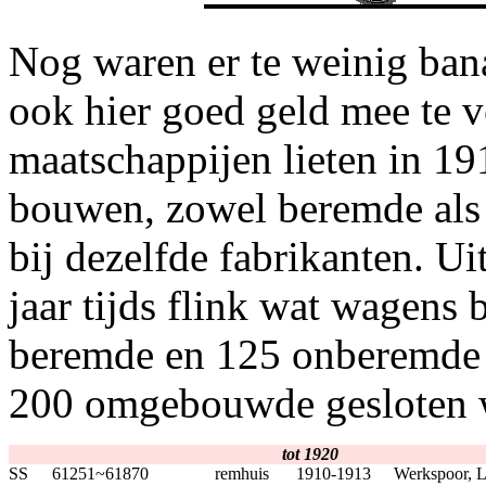
Nog waren er te weinig ba
ook hier goed geld mee te 
maatschappijen lieten in 19
bouwen, zowel beremde al
bij dezelfde fabrikanten. Ui
jaar tijds flink wat wagens
beremde en 125 onberemde 
200 omgebouwde gesloten 
tot 1920
SS
61251~61870
remhuis
1910-1913
Werkspoor, L