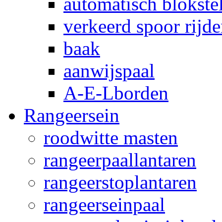
automatisch blokstel
verkeerd spoor rijd
baak
aanwijspaal
A-E-Lborden
Rangeersein
roodwitte masten
rangeerpaallantaren
rangeerstoplantaren
rangeerseinpaal