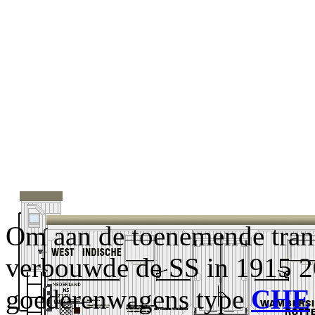
Om aan de toenemende tran
verbouwde de SS in 1915 2
goederenwagens type
CHE