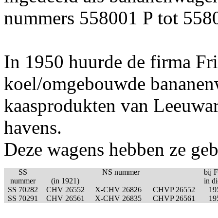
nummers 558001 P tot 5580
In 1950 huurde de firma Fr
koel/omgebouwde bananenw
kaasprodukten van Leeuwa
havens.
Deze wagens hebben ze gebr
SS
NS nummer
bij F
nummer
(in 1921)
in di
SS 70282
CHV 26552
X-CHV 26826
CHVP 26552
19
SS 70291
CHV 26561
X-CHV 26835
CHVP 26561
19