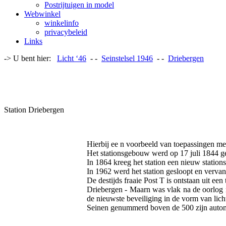
Postrijtuigen in model
Webwinkel
winkelinfo
privacybeleid
Links
-> U bent hier:
Licht ‘46
- -
Seinstelsel 1946
- -
Driebergen
Station Driebergen
Hierbij ee n voorbeeld van toepassingen met
Het stationsgebouw werd op 17 juli 1844 g
In 1864 kreeg het station een nieuw statio
In 1962 werd het station gesloopt en verv
De destijds fraaie Post T is ontstaan uit een 
Driebergen - Maarn was vlak na de oorlog 
de nieuwste beveiliging in de vorm van licht
Seinen genummerd boven de 500 zijn automat