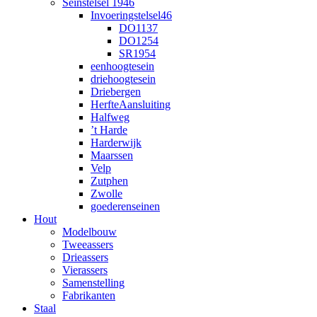
Seinstelsel 1946
Invoeringstelsel46
DO1137
DO1254
SR1954
eenhoogtesein
driehoogtesein
Driebergen
HerfteAansluiting
Halfweg
’t Harde
Harderwijk
Maarssen
Velp
Zutphen
Zwolle
goederenseinen
Hout
Modelbouw
Tweeassers
Drieassers
Vierassers
Samenstelling
Fabrikanten
Staal