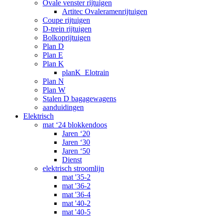
Ovale venster rijtuigen
Artitec Ovaleramenrijtuigen
Coupe rijtuigen
D-trein rijtuigen
Bolkoprijtuigen
Plan D
Plan E
Plan K
planK_Elotrain
Plan N
Plan W
Stalen D bagagewagens
aanduidingen
Elektrisch
mat ‘24 blokkendoos
Jaren ‘20
Jaren ‘30
Jaren ‘50
Dienst
elektrisch stroomlijn
mat '35-2
mat '36-2
mat '36-4
mat '40-2
mat '40-5