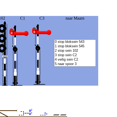
102
C1
C3
naar Maarn