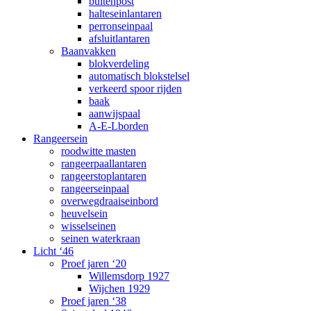
buitenpost
halteseinlantaren
perronseinpaal
afsluitlantaren
Baanvakken
blokverdeling
automatisch blokstelsel
verkeerd spoor rijden
baak
aanwijspaal
A-E-Lborden
Rangeersein
roodwitte masten
rangeerpaallantaren
rangeerstoplantaren
rangeerseinpaal
overwegdraaiseinbord
heuvelsein
wisselseinen
seinen waterkraan
Licht ‘46
Proef jaren ‘20
Willemsdorp 1927
Wijchen 1929
Proef jaren ‘38