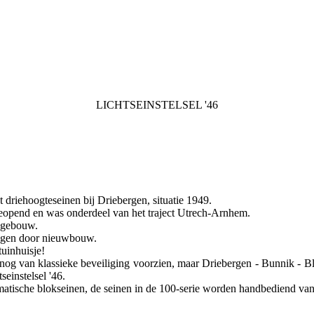
LICHTSEINSTELSEL '46
 driehoogteseinen bij Driebergen, situatie 1949.
eopend en was onderdeel van het traject Utrech-Arnhem.
nsgebouw.
angen door nieuwbouw.
tuinhuisje!
nog van klassieke beveiliging voorzien, maar Driebergen - Bunnik -
seinstelsel '46.
ische blokseinen, de seinen in de 100-serie worden handbediend vanui