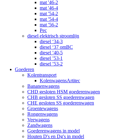
mat '46-2
mat '46-4
mat '54-2
mat '54-4
mat '56-2
Pec
diesel elektrisch stroomlijn
diesel ‘34-3
diesel ‘37 omBC
diesel ’40-5
diesel ’53-1
diesel ’53-2
Goederen
Kolentransport
KolenwagensArtitec
Bananenwagens
CHD gesloten HSM goederenwagen
CHB gesloten SS goederenwagen
CHE gesloten SS goederenwagen
Groentewagens
Rongenwagens
Veewagens
Zandwagens
Goederenwagens in model
Houten D's en Dg's in model