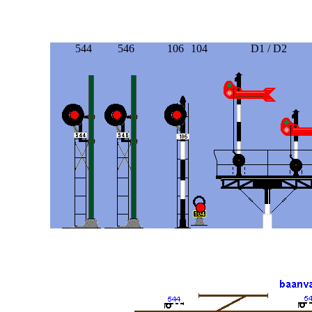
544
546
106
104
D1 / D2