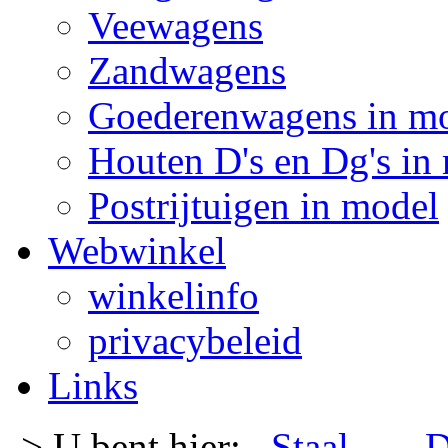
Veewagens
Zandwagens
Goederenwagens in m
Houten D's en Dg's in
Postrijtuigen in model
Webwinkel
winkelinfo
privacybeleid
Links
-> U bent hier:
Staal
- -
D