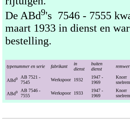
rijtuigen.
9
De ABd
's 7546 - 7555 kw
maart 1933 in dienst en war
bestelling.
in
buiten
typenummer en serie
fabrikant
remwer
dienst
dienst
AB 7521 -
1947 -
Knorr
9
Werkspoor
1932
ABd
7545
1969
snelrem
AB 7546 -
1947 -
Knorr
9
Werkspoor
1933
ABd
7555
1969
snelrem