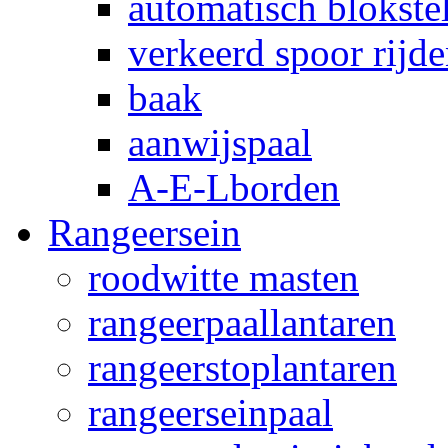
automatisch blokstel
verkeerd spoor rijd
baak
aanwijspaal
A-E-Lborden
Rangeersein
roodwitte masten
rangeerpaallantaren
rangeerstoplantaren
rangeerseinpaal