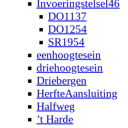
Invoeringstelsel46
DO1137
DO1254
SR1954
eenhoogtesein
driehoogtesein
Driebergen
HerfteAansluiting
Halfweg
’t Harde