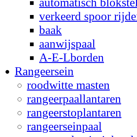
automatisch blokstel
verkeerd spoor rijd
baak
aanwijspaal
A-E-Lborden
Rangeersein
roodwitte masten
rangeerpaallantaren
rangeerstoplantaren
rangeerseinpaal