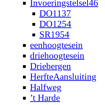
Invoeringstelsel46
DO1137
DO1254
SR1954
eenhoogtesein
driehoogtesein
Driebergen
HerfteAansluiting
Halfweg
’t Harde