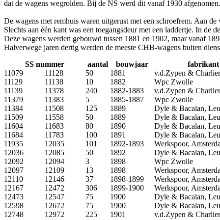
dat de wagens wegrolden. Bij de NS werd dit vanaf 1930 afgenomen
De wagens met remhuis waren uitgerust met een schroefrem. Aan de v
Slechts aan één kant was een toegangsdeur met een laddertje. In de
Deze wagens werden gebouwd tussen 1881 en 1902, maar vanaf 1896
Halverwege jaren dertig werden de meeste CHB-wagens buiten dienst
SS nummer
aantal
bouwjaar
fabrikant
11079
11128
50
1881
v.d.Zypen & Charlier
11129
11138
10
1882
Wpc Zwolle
11139
11378
240
1882-1883
v.d.Zypen & Charlier
11379
11383
5
1885-1887
Wpc Zwolle
11384
11508
125
1889
Dyle & Bacalan, Le
11509
11558
50
1889
Dyle & Bacalan, Le
11604
11683
80
1890
Dyle & Bacalan, Le
11684
11783
100
1891
Dyle & Bacalan, Le
11935
12035
101
1892-1893
Werkspoor, Amsterd
12036
12085
50
1892
Dyle & Bacalan, Le
12092
12094
3
1898
Wpc Zwolle
12097
12109
13
1898
Werkspoor, Amsterd
12110
12146
37
1898-1899
Werkspoor, Amsterd
12167
12472
306
1899-1900
Werkspoor, Amsterd
12473
12547
75
1900
Dyle & Bacalan, Le
12598
12672
75
1900
Dyle & Bacalan, Le
12748
12972
225
1901
v.d.Zypen & Charlier