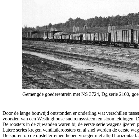
Gemengde goederentrein met NS 3724, Dg serie 2100, go
Door de lange bouwtijd ontstonden er onderling wat verschillen tuss
voorzien van een Westinghouse snelremsysteem en stoomleidingen. Da
De roosters in de zijwanden waren bij de eerste serie wagens ijzere
Latere series kregen ventilatieroosters en al snel werden de eerste wa
De sporen op de opstelterreinen liepen vroeger niet altijd horizon