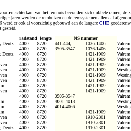
.
oor-en achterkant van het remhuis bevonden zich dubbele ramen, de zi
 dertiger jaren werden de remhuizen en de remsystemen allemaal afgen
 werd er ook al voorzichtig gebouwd aan de langere
CHE
goederenwa
 gesteld.
radstand
lengte
NS nummer
, Deutz
4000
8720
441-444,
1036-1406
Valrem
4000
8720
3505-3547
1036-1406
Valrem
, Deutz
4000
8720
1421-1909
Valrem
4000
8720
1421-1909
Valrem
uven
4000
8720
1421-1909
Valrem
uven
4000
8720
1421-1909
Westing
uven
4000
8720
1421-1909
Westing
uven
4000
8720
1421-1909
Valrem
am
4000
8720
1421-1909
Valrem
uven
4000
8720
1421-1909
Valrem
4000
8720
3505-3547
Valrem
am
4000
8720
4001-4013
Westing
am
4000
8720
4014-4066
Westing
am
4000
8720
1421-1909
Valrem
uven
4000
8720
1910-2301
Valrem
uven
4000
8720
1910-2301
Valrem
, Deutz
4000
8720
1910-2301
Valrem