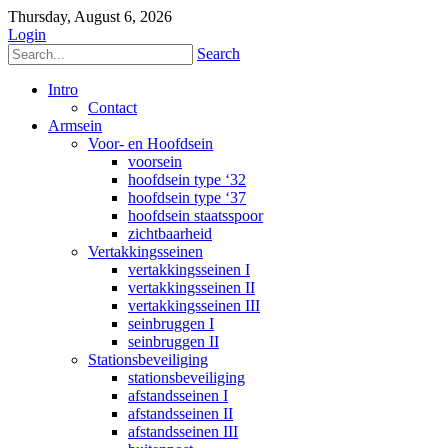
Thursday, August 6, 2026
Login
Search
Intro
Contact
Armsein
Voor- en Hoofdsein
voorsein
hoofdsein type ‘32
hoofdsein type ‘37
hoofdsein staatsspoor
zichtbaarheid
Vertakkingsseinen
vertakkingsseinen I
vertakkingsseinen II
vertakkingsseinen III
seinbruggen I
seinbruggen II
Stationsbeveiliging
stationsbeveiliging
afstandsseinen I
afstandsseinen II
afstandsseinen III