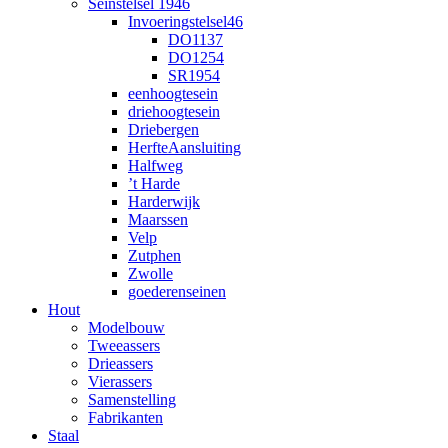
Seinstelsel 1946
Invoeringstelsel46
DO1137
DO1254
SR1954
eenhoogtesein
driehoogtesein
Driebergen
HerfteAansluiting
Halfweg
’t Harde
Harderwijk
Maarssen
Velp
Zutphen
Zwolle
goederenseinen
Hout
Modelbouw
Tweeassers
Drieassers
Vierassers
Samenstelling
Fabrikanten
Staal