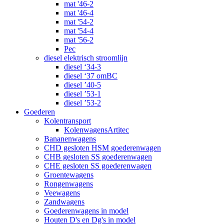
mat '46-2
mat '46-4
mat '54-2
mat '54-4
mat '56-2
Pec
diesel elektrisch stroomlijn
diesel ‘34-3
diesel ‘37 omBC
diesel ’40-5
diesel ’53-1
diesel ’53-2
Goederen
Kolentransport
KolenwagensArtitec
Bananenwagens
CHD gesloten HSM goederenwagen
CHB gesloten SS goederenwagen
CHE gesloten SS goederenwagen
Groentewagens
Rongenwagens
Veewagens
Zandwagens
Goederenwagens in model
Houten D's en Dg's in model