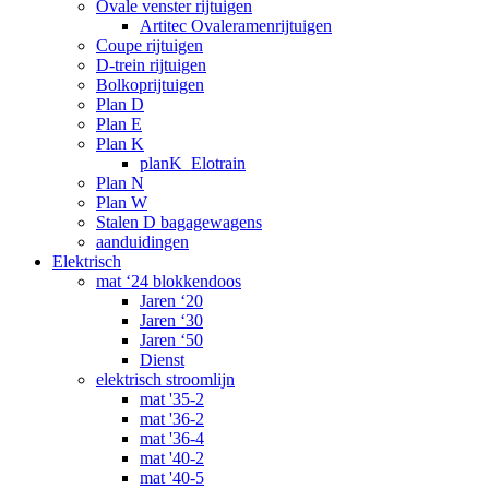
Ovale venster rijtuigen
Artitec Ovaleramenrijtuigen
Coupe rijtuigen
D-trein rijtuigen
Bolkoprijtuigen
Plan D
Plan E
Plan K
planK_Elotrain
Plan N
Plan W
Stalen D bagagewagens
aanduidingen
Elektrisch
mat ‘24 blokkendoos
Jaren ‘20
Jaren ‘30
Jaren ‘50
Dienst
elektrisch stroomlijn
mat '35-2
mat '36-2
mat '36-4
mat '40-2
mat '40-5