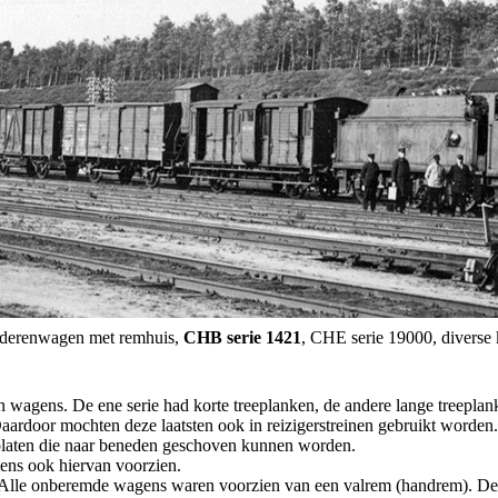
ederenwagen met remhuis,
CHB serie 1421
, CHE serie 19000, diverse
en wagens. De ene serie had korte treeplanken, de andere lange treepl
ardoor mochten deze laatsten ook in reizigerstreinen gebruikt worden.
n platen die naar beneden geschoven kunnen worden.
gens ook hiervan voorzien.
taal. Alle onberemde wagens waren voorzien van een valrem (handrem).