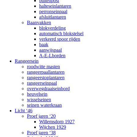
buitenpost
halteseinlantaren
perronseinpaal
afsluitlantaren
Baanvakken
blokverdeling
automatisch blokstelsel
verkeerd spoor rijden
baak
aanwijspaal
A-E-Lborden
Rangeersein
roodwitte masten
rangeerpaallantaren
rangeerstoplantaren
rangeerseinpaal
overwegdraaiseinbord
heuvelsein
wisselseinen
seinen waterkraan
Licht ‘46
Proef jaren ‘20
Willemsdorp 1927
Wijchen 1929
Proef jaren ‘38