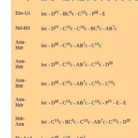
IV
9
10
III
Ehv-Ut
loc - D
- BC
c - C
c - P
- E
IV
10
10
9
7
Std-Hrl
loc - D
- C
c - C
c - BC
c - AB
c
Amr-
III
10
7
10
loc - D
- C
c - AB
c - C
c
Hdr
Amr-
III
10
7
10
III
loc - D
- C
c - AB
c - C
c - D
Hdr
Amr-
III
10
7
10
10
loc - D
- C
c - AB
c - C
c - C
c
Hdr
Amr-
III
10
7
10
IV
loc - D
- C
c - AB
c - C
c - P
- E - E
Hdr
Hdr-
10
9
10
7
10
III
loc - C
c - BC
c - C
c - AB
c - C
c - D
Amr
III
10
7