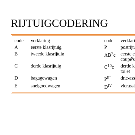
RIJTUIGCODERING
code
verklaring
code
verklar
A
eerste klasrijtuig
P
postrijt
B
tweede klasrijtuig
7
eerste e
AB
c
coupé's
C
derde klasrijtuig
10
derde k
C
c
toilet
D
bagagewagen
III
drie-ass
P
E
snelgoedwagen
IV
vieras
D