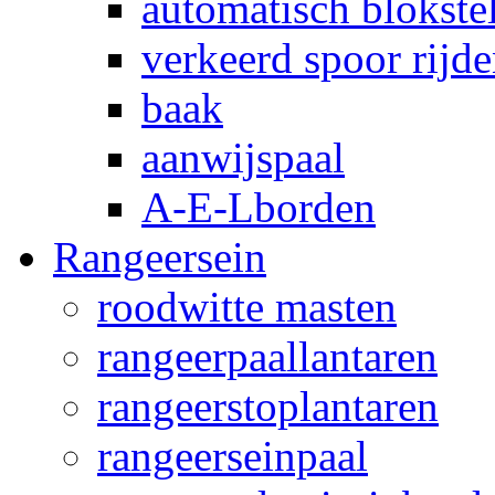
automatisch blokstel
verkeerd spoor rijd
baak
aanwijspaal
A-E-Lborden
Rangeersein
roodwitte masten
rangeerpaallantaren
rangeerstoplantaren
rangeerseinpaal