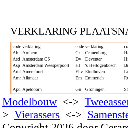
VERKLARING PLAATSN
code
verklaring
code
verklaring
c
Ah
Arnhem
Cr
Cranenburg
H
Asd
Amsterdam CS
Dv
Deventer
Hr
Asp
Amsterdam Weesperpoort
Ht
's-Hertogenbosch
I
Amf
Amersfoort
Ehv
Eindhoven
L
Amr
Alkmaar
Em
Emmerich
R
Apd
Apeldoorn
Gn
Groningen
St
Modelbouw
<->
Tweeasse
>
Vierassers
<->
Samenste
Copyright 2026 door Gerar