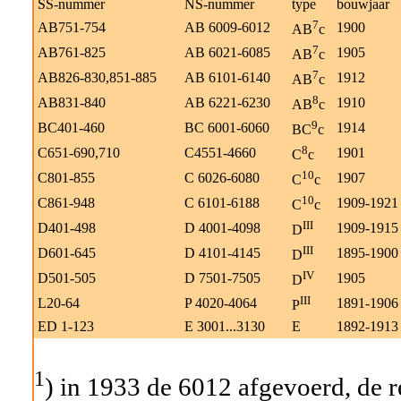
SS-nummer
NS-nummer
type
bouwjaar
7
AB751-754
AB 6009-6012
1900
AB
c
7
AB761-825
AB 6021-6085
1905
AB
c
7
AB826-830,851-885
AB 6101-6140
1912
AB
c
8
AB831-840
AB 6221-6230
1910
AB
c
9
BC401-460
BC 6001-6060
1914
BC
c
8
C651-690,710
C4551-4660
1901
C
c
10
C801-855
C 6026-6080
1907
C
c
10
C861-948
C 6101-6188
1909-1921
C
c
III
D401-498
D 4001-4098
1909-1915
D
III
D601-645
D 4101-4145
1895-1900
D
IV
D501-505
D 7501-7505
1905
D
III
L20-64
P 4020-4064
1891-1906
P
ED 1-123
E 3001...3130
E
1892-1913
1
) in 1933 de 6012 afgevoerd, de 