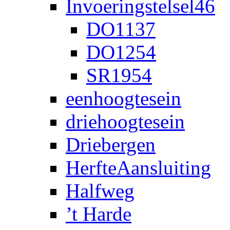
Invoeringstelsel46
DO1137
DO1254
SR1954
eenhoogtesein
driehoogtesein
Driebergen
HerfteAansluiting
Halfweg
’t Harde