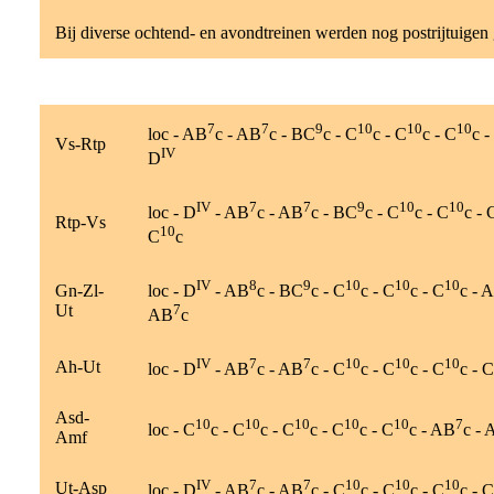
Bij diverse ochtend- en avondtreinen werden nog postrijtuigen 
7
7
9
10
10
10
loc - AB
c - AB
c - BC
c - C
c - C
c - C
c -
Vs-Rtp
IV
D
IV
7
7
9
10
10
loc - D
- AB
c - AB
c - BC
c - C
c - C
c - 
Rtp-Vs
10
C
c
IV
8
9
10
10
10
Gn-Zl-
loc - D
- AB
c - BC
c - C
c - C
c - C
c - 
Ut
7
AB
c
IV
7
7
10
10
10
Ah-Ut
loc - D
- AB
c - AB
c - C
c - C
c - C
c - C
Asd-
10
10
10
10
10
7
loc - C
c - C
c - C
c - C
c - C
c - AB
c - 
Amf
IV
7
7
10
10
10
Ut-Asp
loc - D
- AB
c - AB
c - C
c - C
c - C
c - C