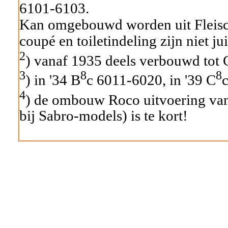
6101-6103.
Kan omgebouwd worden uit Fleisc
coupé en toiletindeling zijn niet jui
2
) vanaf 1935 deels verbouwd tot 
3
8
8
) in '34 B
c 6011-6020, in '39 C
4
) de ombouw Roco uitvoering van d
bij Sabro-models) is te kort!