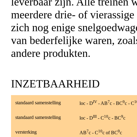
leverbaar zijn. Alle treinen
meerdere drie- of vierassi
zich nog enige snelgoedwagen
van bederfelijke waren, zoals
andere produkten.
INZETBAARHEID
IV
7
9
1
standaard samenstelling
loc - D
- AB
c - BC
c - C
III
10
9
standaard samenstelling
loc - D
- C
c - BC
c
7
10
9
versterking
AB
c - C
c of BC
c