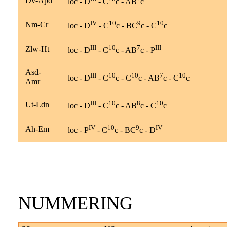
Dv-Apd
loc - D
- C
c - AB
c
IV
10
9
10
Nm-Cr
loc - D
- C
c - BC
c - C
c
III
10
7
III
Zlw-Ht
loc - D
- C
c - AB
c - P
Asd-
III
10
10
7
10
loc - D
- C
c - C
c - AB
c - C
c
Amr
III
10
8
10
Ut-Ldn
loc - D
- C
c - AB
c - C
c
IV
10
9
IV
Ah-Em
loc - P
- C
c - BC
c - D
NUMMERING