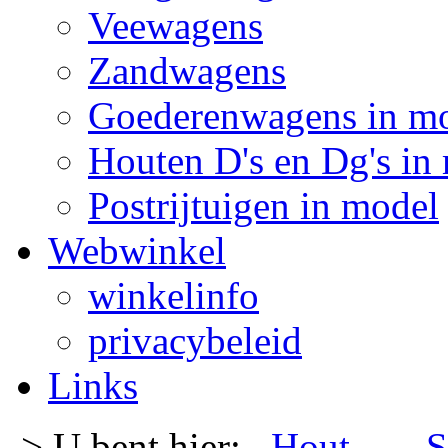
Veewagens
Zandwagens
Goederenwagens in m
Houten D's en Dg's in
Postrijtuigen in model
Webwinkel
winkelinfo
privacybeleid
Links
-> U bent hier:
Hout
- -
S