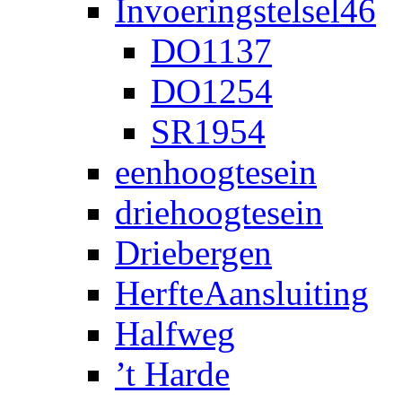
Invoeringstelsel46
DO1137
DO1254
SR1954
eenhoogtesein
driehoogtesein
Driebergen
HerfteAansluiting
Halfweg
’t Harde