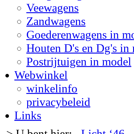
Veewagens
Zandwagens
Goederenwagens in m
Houten D's en Dg's in
Postrijtuigen in model
Webwinkel
winkelinfo
privacybeleid
Links
-> U bent hier:
Licht ‘46
-