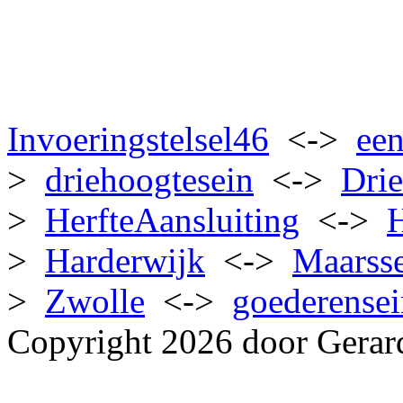
Invoeringstelsel46
<->
een
>
driehoogtesein
<->
Dri
>
HerfteAansluiting
<->
>
Harderwijk
<->
Maarss
>
Zwolle
<->
goederense
Copyright 2026 door Gerar