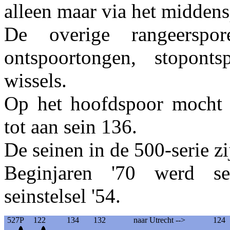
alleen maar via het midden
De overige rangeerspo
ontspoortongen, stoponts
wissels.
Op het hoofdspoor mocht 
tot aan sein 136.
De seinen in de 500-serie z
Beginjaren '70 werd se
seinstelsel '54.
527P
122
134
132
naar Utrecht -->
124