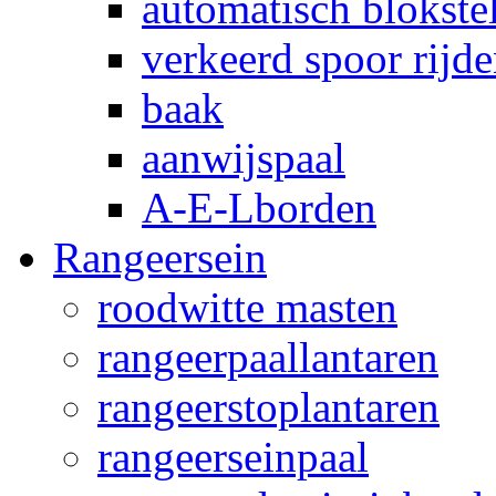
automatisch blokstel
verkeerd spoor rijd
baak
aanwijspaal
A-E-Lborden
Rangeersein
roodwitte masten
rangeerpaallantaren
rangeerstoplantaren
rangeerseinpaal