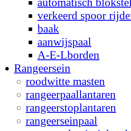
automatisch blokstel
verkeerd spoor rijd
baak
aanwijspaal
A-E-Lborden
Rangeersein
roodwitte masten
rangeerpaallantaren
rangeerstoplantaren
rangeerseinpaal