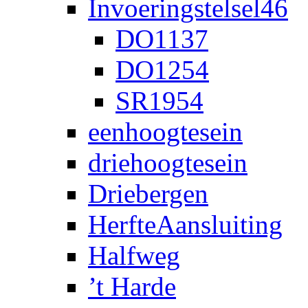
Invoeringstelsel46
DO1137
DO1254
SR1954
eenhoogtesein
driehoogtesein
Driebergen
HerfteAansluiting
Halfweg
’t Harde