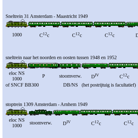
Sneltrein 31 Amsterdam - Maastricht 1949
12
12
12
1000
C
c
C
c
C
c
sneltrein naar het noorden en oosten tussen 1948 en 1952
eloc NS
IV
12
P
stoomverw.
D
C
c
1000
of SNCF BB300
DB/NS
(het postrijtuig is facultatief)
stoptrein 1309 Amsterdam - Arnhem 1949
eloc NS
IV
12
12
stoomverw.
D
C
c
C
c
1000