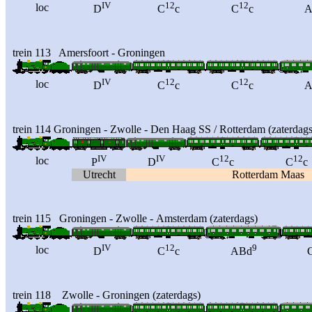
IV
12
12
loc
D
C
c
C
c
A
trein 113 Amersfoort - Groningen
IV
12
12
loc
D
C
c
C
c
A
trein 114 Groningen - Zwolle - Den Haag SS / Rotterdam (zaterdags
IV
IV
12
12
loc
P
D
C
c
C
c
Utrecht
Rotterdam Maas
trein 115 Groningen - Zwolle - Amsterdam (zaterdags)
IV
12
9
loc
D
C
c
ABd
trein 118 Zwolle - Groningen (zaterdags)