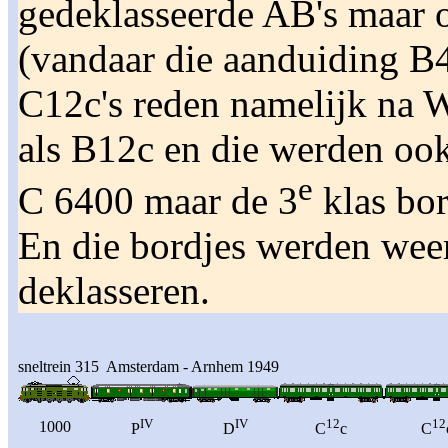
gedeklasseerde AB's maar o
(vandaar die aanduiding B4
C12c's reden namelijk na W
als B12c en die werden o
e
C 6400 maar de 3
klas bo
En die bordjes werden wee
deklasseren.
sneltrein 315 Amsterdam - Arnhem 1949
IV
IV
12
12
1000
P
D
C
c
C