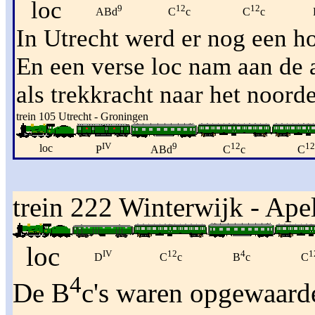
loc
9
12
12
ABd
C
c
C
c
In Utrecht werd er nog een hou
En een verse loc nam aan de a
als trekkracht naar het noord
trein 105 Utrecht - Groningen
IV
9
12
12
loc
P
ABd
C
c
C
trein 222 Winterwijk - Ap
loc
IV
12
4
1
D
C
c
B
c
C
4
De B
c's waren opgewaard