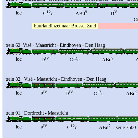
12
9
V
loc
C
c
ABd
D
C
buurlandinzet naar Brussel Zuid
trein 62 Visé - Maastricht - Eindhoven - Den Haag
IV
12
9
loc
D
C
c
ABd
trein 82 Visé - Maastricht - Eindhoven - Den Haag
IV
IV
12
9
loc
P
D
C
c
ABd
trein 91 Dordrecht - Maastricht
IV
12
7
loc
P
C
c
ABd
serie 7500