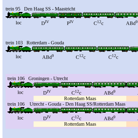
trein 95 Den Haag SS - Maastricht
IV
IV
12
9
loc
D
P
C
c
ABd
trein 103 Rotterdam - Gouda
9
12
12
loc
ABd
C
c
C
c
trein 106 Groningen - Utrecht
IV
12
9
loc
D
C
c
ABd
Rotterdam Maas
trein 106 Utrecht - Gouda - Den Haag SS/Rotterdam Maas
IV
12
9
loc
D
C
c
ABd
Rotterdam Maas