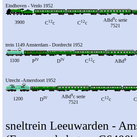
Eindhoven - Venlo 1952
9
ABd
c serie
12
12
3900
C
c
C
c
7521
trein 1149 Amsterdam - Dordrecht 1952
IV
IV
12
9
1100
P
D
C
c
ABd
Utrecht -Amersfoort 1952
9
ABd
c serie
IV
12
1200
D
C
c
C
7521
sneltrein Leeuwarden - A