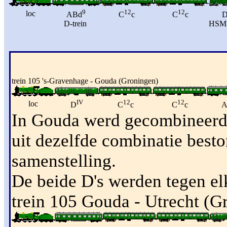
9
12
12
loc
ABd
C
c
C
c
D-trein
HSM 
trein 105 's-Gravenhage - Gouda (Groningen)
IV
12
12
loc
D
C
c
C
c
A
In Gouda werd gecombineerd 
uit dezelfde combinatie best
samenstelling.
De beide D's werden tegen elk
trein 105 Gouda - Utrecht (G