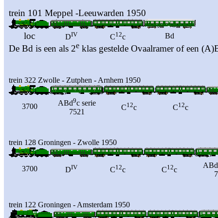
trein 101 Meppel -Leeuwarden 1950
loc
IV
12
Bd
D
C
c
e
De Bd is een als 2
klas gestelde Ovaalramer of een (A)
trein 322 Zwolle - Zutphen - Arnhem 1950
9
ABd
c serie
12
12
3700
C
c
C
c
7521
trein 128 Groningen - Zwolle 1950
ABd
IV
12
12
3700
D
C
c
C
c
7
trein 122 Groningen - Amsterdam 1950