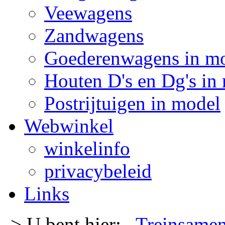
Veewagens
Zandwagens
Goederenwagens in m
Houten D's en Dg's in
Postrijtuigen in model
Webwinkel
winkelinfo
privacybeleid
Links
-> U bent hier:
Treinsamen