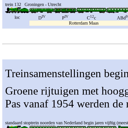
trein 132 Groningen - Utrecht
IV
IV
12
9
loc
D
P
C
c
ABd
Rotterdam Maas
Treinsamenstellingen begin
Groene rijtuigen met hoogg
Pas vanaf 1954 werden de r
standaard stoptrein noorden van Nederland begin jaren vijftig (mee