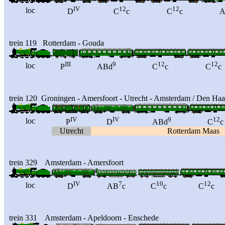
IV
12
12
loc
D
C
c
C
c
A
trein 119 Rotterdam - Gouda
III
9
12
12
loc
P
ABd
C
c
C
c
trein 120 Groningen - Amersfoort - Utrecht - Amsterdam / Den Haa
IV
IV
9
12
loc
P
D
ABd
C
c
Utrecht
Rotterdam Maas
trein 329 Amsterdam - Amersfoort
IV
7
10
12
loc
D
AB
c
C
c
C
c
trein 331 Amsterdam - Apeldoorn - Enschede