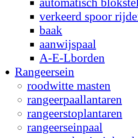
automatisch blokstel
verkeerd spoor rijd
baak
aanwijspaal
A-E-Lborden
Rangeersein
roodwitte masten
rangeerpaallantaren
rangeerstoplantaren
rangeerseinpaal