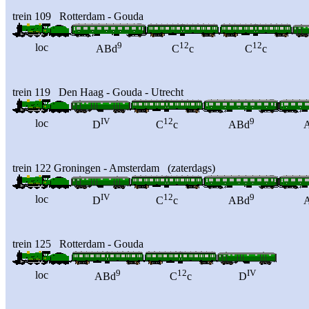
trein 109 Rotterdam - Gouda
9
12
12
loc
ABd
C
c
C
c
trein 119 Den Haag - Gouda - Utrecht
IV
12
9
loc
D
C
c
ABd
trein 122 Groningen - Amsterdam (zaterdags)
IV
12
9
loc
D
C
c
ABd
trein 125 Rotterdam - Gouda
9
12
IV
loc
ABd
C
c
D