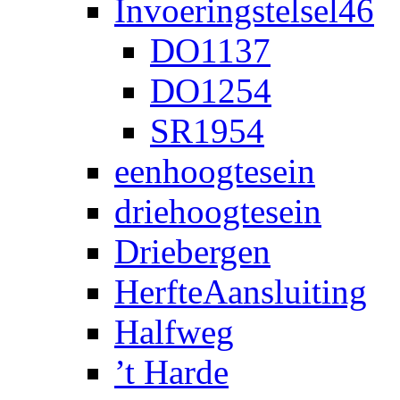
Invoeringstelsel46
DO1137
DO1254
SR1954
eenhoogtesein
driehoogtesein
Driebergen
HerfteAansluiting
Halfweg
’t Harde