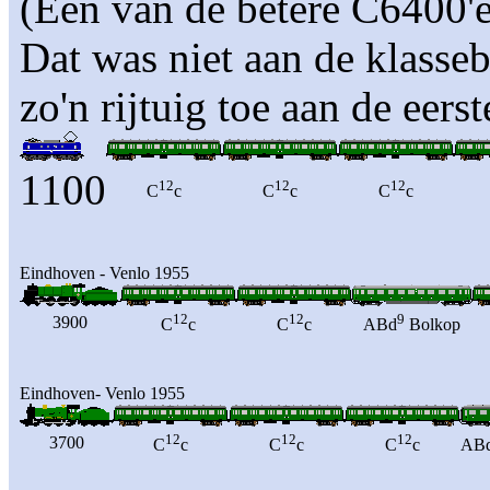
(Een van de betere C6400'en
Dat was niet aan de klasse
zo'n rijtuig toe aan de eerst
1100
12
12
12
C
c
C
c
C
c
Eindhoven - Venlo 1955
12
12
9
3900
C
c
C
c
ABd
Bolkop
Eindhoven- Venlo 1955
12
12
12
3700
C
c
C
c
C
c
AB