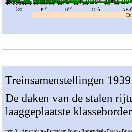
IV
IV
12
loc
P
D
C
c
ABd
En
Treinsamenstellingen 1939
De daken van de stalen rij
laaggeplaatste klasseborde
trein 3 Amsterdam - Rotterdam Poort - Roosendaal - Essen - Brusse