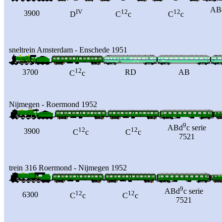
AB
IV
12
12
3900
D
C
c
C
c
sneltrein Amsterdam - Enschede 1951
12
3700
RD
AB
C
c
Nijmegen - Roermond 1952
9
ABd
c serie
12
12
3900
C
c
C
c
7521
trein 316 Roermond - Nijmegen 1952
9
ABd
c serie
12
12
6300
C
c
C
c
7521