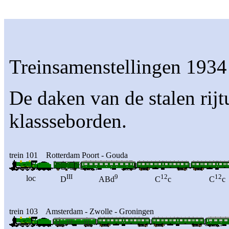
Treinsamenstellingen 1934
De daken van de stalen rijtu
klassseborden.
trein 101 Rotterdam Poort - Gouda
III
9
12
12
loc
D
ABd
C
c
C
c
trein 103 Amsterdam - Zwolle - Groningen