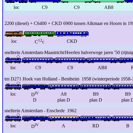
loc
C9
C9
AB8
2200 (diesel) + C6400 + CKD 6900 tussen Alkmaar en Hoorn in 19
12
loc
CKD
C
c
sneltrein Amsterdam-Maastricht/Heerlen halverwege jaren '50 (rijtui
loc
C9
C9
AB8
trn D271 Hoek van Holland - Bentheim 1958 (winterperiode 1958-
IV
loc
A8
B9
B9
D
D
plan D
plan D
plan 
sneltrein Amsterdam - Enschede 1962
IV
loc
A
RD
B
D