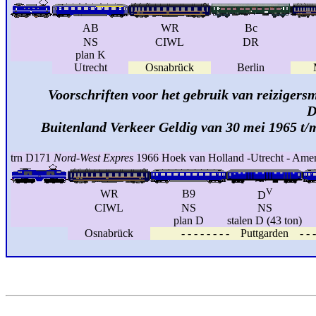
AB
WR
Bc
NS
CIWL
DR
plan K
Utrecht
Osnabrück
Berlin
Voorschriften voor het gebruik van reizigersm
D
Buitenland Verkeer Geldig van 30 mei 1965 t/
trn D171
Nord-West Expres
1966 Hoek van Holland -Utrecht - Amer
V
WR
B9
D
CIWL
NS
NS
plan D
stalen D (43 ton)
Osnabrück
- - - - - - - - Puttgarden - - - 