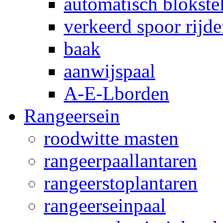
automatisch blokstel
verkeerd spoor rijd
baak
aanwijspaal
A-E-Lborden
Rangeersein
roodwitte masten
rangeerpaallantaren
rangeerstoplantaren
rangeerseinpaal