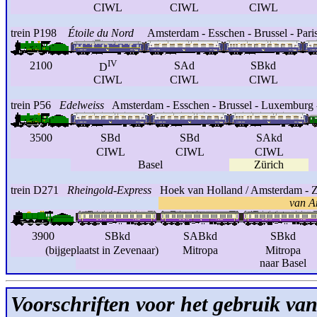
CIWL
CIWL
CIWL
trein P198
Étoile du Nord
Amsterdam - Esschen - Brussel - Pari
IV
2100
SAd
SBkd
D
CIWL
CIWL
CIWL
trein P56
Edelweiss
Amsterdam - Esschen - Brussel - Luxemburg - 
3500
SBd
SBd
SAkd
CIWL
CIWL
CIWL
Basel
Zürich
trein D271
Rheingold-Express
Hoek van Holland / Amsterdam - Z
van A
3900
SBkd
SABkd
SBkd
(bijgeplaatst in Zevenaar)
Mitropa
Mitropa
naar Basel
Voorschriften voor het gebruik van