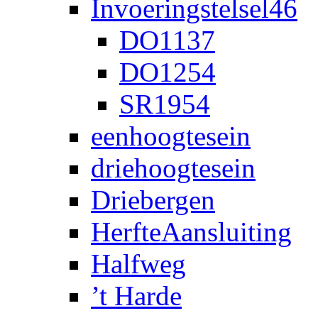
Invoeringstelsel46
DO1137
DO1254
SR1954
eenhoogtesein
driehoogtesein
Driebergen
HerfteAansluiting
Halfweg
’t Harde