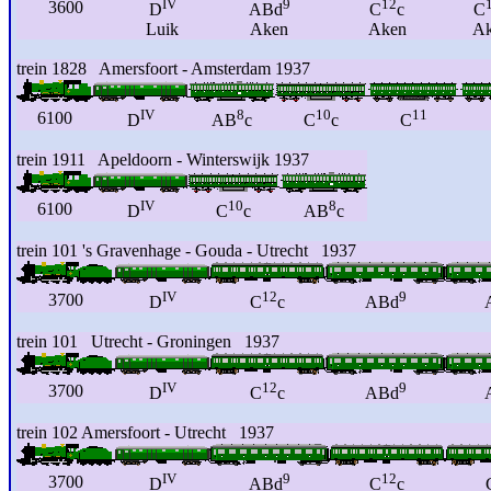
IV
9
12
3600
D
ABd
C
c
C
Luik
Aken
Aken
Ak
trein 1828 Amersfoort - Amsterdam 1937
IV
8
10
11
6100
D
AB
c
C
c
C
trein 1911 Apeldoorn - Winterswijk 1937
IV
10
8
6100
D
C
c
AB
c
trein 101 's Gravenhage - Gouda - Utrecht 1937
IV
12
9
3700
D
C
c
ABd
trein 101 Utrecht - Groningen 1937
IV
12
9
3700
D
C
c
ABd
trein 102 Amersfoort - Utrecht 1937
IV
9
12
3700
D
ABd
C
c