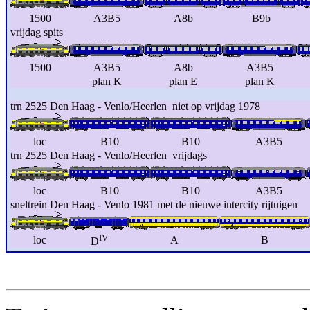
1500
A3B5
A8b
B9b
vrijdag spits
1500
A3B5
A8b
A3B5
plan K
plan E
plan K
trn 2525 Den Haag - Venlo/Heerlen niet op vrijdag 1978
loc
B10
B10
A3B5
trn 2525 Den Haag - Venlo/Heerlen vrijdags
loc
B10
B10
A3B5
sneltrein Den Haag - Venlo 1981 met de nieuwe intercity rijtuigen
IV
loc
A
B
D