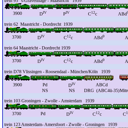
trein 95 's-Gravenhage - Maastricht 1939
IV
IV
12
3900
D
P
C
c
ABd
trein 62 Maastricht - Dordrecht 1939
IV
12
9
3700
D
C
c
ABd
A
trein 64 Maastricht - Dordrecht 1939
IV
12
9
3700
D
C
c
ABd
A
trein D78 Vlissingen - Roosendaal - München/Köln 1939
IV
3900
Pd
ABCd
D
NS
NS
DRG (ABC4ü-35)
Mit
trein 103 Groningen - Zwolle - Amsterdam 1939
IV
12
1
3700
Pd
D
C
c
C
trein 123 Amsterdam- Amersfoort - Zwolle - Groningen 1939