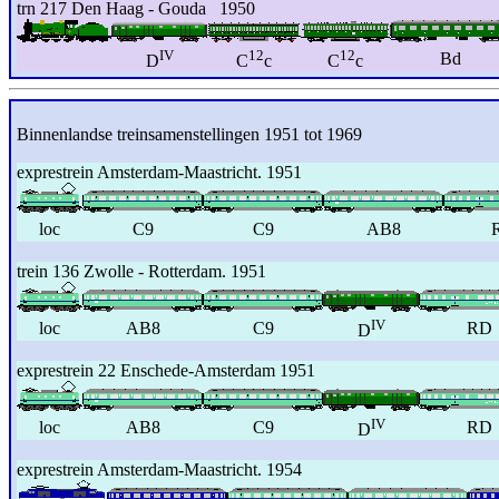
trn 217 Den Haag - Gouda 1950
IV
12
12
Bd
D
C
c
C
c
Binnenlandse treinsamenstellingen 1951 tot 1969
exprestrein Amsterdam-Maastricht. 1951
loc
C9
C9
AB8
trein 136 Zwolle - Rotterdam. 1951
IV
loc
AB8
C9
RD
D
exprestrein 22 Enschede-Amsterdam 1951
IV
loc
AB8
C9
RD
D
exprestrein Amsterdam-Maastricht. 1954