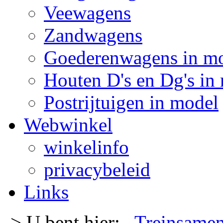
Veewagens
Zandwagens
Goederenwagens in m
Houten D's en Dg's in
Postrijtuigen in model
Webwinkel
winkelinfo
privacybeleid
Links
-> U bent hier:
Treinsamen