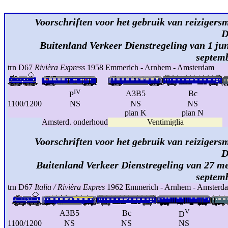
Voorschriften voor het gebruik van reizigersm
D
Buitenland Verkeer Dienstregeling van 1 jun
septem
trn D67
Rivièra Express
1958 Emmerich - Arnhem - Amsterdam
IV
A3B5
Bc
P
1100/1200
NS
NS
NS
plan K
plan N
Amsterd. onderhoud
Ventimiglia
Voorschriften voor het gebruik van reizigersm
D
Buitenland Verkeer Dienstregeling van 27 me
septem
trn D67
Italia / Rivièra Expres
1962 Emmerich - Arnhem - Amsterd
V
A3B5
Bc
D
1100/1200
NS
NS
NS