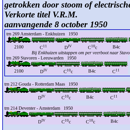
getrokken door stoom of electrisch
Verkorte titel V.R.M. D
aanvangende 8 october 1950
trn 269 Amsterdam - Enkhuizen 1950
11
IV
10
2100
B4c
C
D
C
c
Bij Enkhuizen uitstappen om per veerboot naar Stavor
trn 269 Stavoren - Leeuwarden 1950
IV
10
11
2100
B4c
D
C
c
C
trn 212 Gouda - Rotterdam Maas 1950
IV
10
11
B4c
D
C
c
C
trn 214 Deventer - Amsterdam 1950
IV
10
10
B4c
D
C
c
C
c