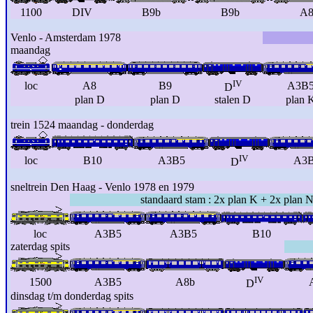
1100
DIV
B9b
B9b
A8
Venlo - Amsterdam 1978
maandag
IV
loc
A8
B9
A3B
D
plan D
plan D
stalen D
plan 
trein 1524 maandag - donderdag
IV
loc
B10
A3B5
A3
D
sneltrein Den Haag - Venlo 1978 en 1979
standaard stam : 2x plan K + 2x plan 
loc
A3B5
A3B5
B10
zaterdag spits
IV
1500
A3B5
A8b
D
dinsdag t/m donderdag spits