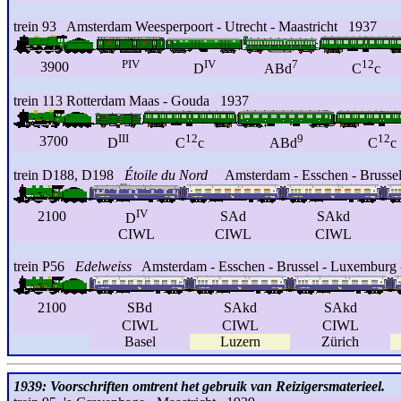
trein 93 Amsterdam Weesperpoort - Utrecht - Maastricht 1937
PIV
IV
7
12
3900
D
ABd
C
c
trein 113 Rotterdam Maas - Gouda 1937
III
12
9
12
3700
D
C
c
ABd
C
c
trein D188, D198
Étoile du Nord
Amsterdam - Esschen - Brussel 
IV
2100
SAd
SAkd
D
CIWL
CIWL
CIWL
trein P56
Edelweiss
Amsterdam - Esschen - Brussel - Luxemburg - 
2100
SBd
SAkd
SAkd
CIWL
CIWL
CIWL
Basel
Luzern
Zürich
1939: Voorschriften omtrent het gebruik van Reizigersmaterieel.