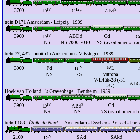
IV
12
9
3700
D
C
c
ABd
trein D171 Amsterdam - Leipzig 1939
IV
3900
ABDd
Cd
D
C
NS
NS 7006-7010
NS (ovaalramer of ro
trein 77, 435 boottrein Amsterdam - Vlissingen 1939
IV
3900
Pd
WL
D
NS
NS
Mitropa
WL4ük-28 (-31,
AB
-37)
Hoek van Holland - 's Gravenhage - Bentheim 1939
IV
9
3900
Cd
D
ABd
NS
NS
NS (ovaalramer of 
trein P188
Étoile du Nord
Amsterdam - Esschen - Brussel - Paris
IV
2100
SAd
SAkd
D