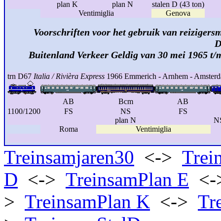
plan K
plan N
stalen D (43 ton)
Ventimiglia
Genova
Voorschriften voor het gebruik van reizigersm
D
Buitenland Verkeer Geldig van 30 mei 1965 t/
trn D67
Italia / Rivièra Express
1966 Emmerich - Arnhem - Amster
AB
Bcm
AB
1100/1200
FS
NS
FS
plan N
NS
Roma
Ventimiglia
Treinsamjaren30
<->
Trei
D
<->
TreinsamPlan E
<-
>
TreinsamPlan K
<->
Tr