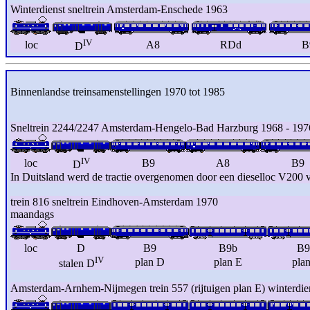
Winterdienst sneltrein Amsterdam-Enschede 1963
IV
loc
A8
RDd
B
D
Binnenlandse treinsamenstellingen 1970 tot 1985
Sneltrein 2244/2247 Amsterdam-Hengelo-Bad Harzburg 1968 - 1976 
IV
loc
B9
A8
B9
D
In Duitsland werd de tractie overgenomen door een dieselloc V200
trein 816 sneltrein Eindhoven-Amsterdam 1970
maandags
loc
D
B9
B9b
B9
IV
plan D
plan E
pla
stalen D
Amsterdam-Arnhem-Nijmegen trein 557 (rijtuigen plan E) winterdi