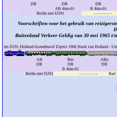
DR
DB
DB
AB 4üm-61
B 4üm-61
Berlin met D291
- - - - - - -
Voorschriften voor het gebruik van reizigersm
D
Buitenland Verkeer Geldig van 30 mei 1965 t/
trn D191
Holland-Scandinavië Expres
1966 Hoek van Holland - Utr
AB
Bm
ABn
DR
DB
DB
B 4üm-61
Berlin met D291
- - - - - - - - Bad H