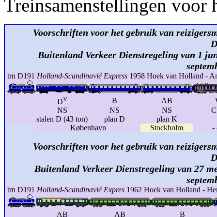
Treinsamenstellingen voor h
Voorschriften voor het gebruik van reizigersm
D
Buitenland Verkeer Dienstregeling van 1 jun
septem
trn D191
Holland-Scandinavië Express
1958 Hoek van Holland - Am
V
B
AB
D
NS
NS
NS
C
stalen D (43 ton)
plan D
plan K
København
Stockholm
-
Voorschriften voor het gebruik van reizigersm
D
Buitenland Verkeer Dienstregeling van 27 me
septem
trn D191
Holland-Scandinavië Expres
1962 Hoek van Holland - He
AB
AB
B