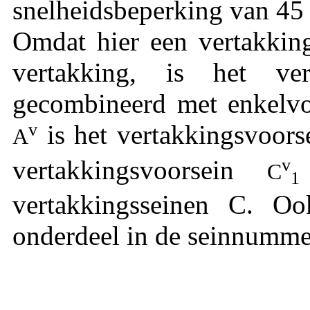
snelheidsbeperking van 45
Omdat hier een vertakkin
vertakking, is het ve
gecombineerd met enkelvo
is het vertakkingsvoors
v
A
vertakkingsvoorsein
v
C
1
vertakkingsseinen C. Oo
onderdeel in de seinnumm