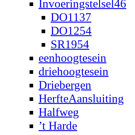
Invoeringstelsel46
DO1137
DO1254
SR1954
eenhoogtesein
driehoogtesein
Driebergen
HerfteAansluiting
Halfweg
’t Harde