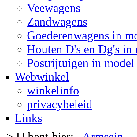
Veewagens
Zandwagens
Goederenwagens in m
Houten D's en Dg's in
Postrijtuigen in model
Webwinkel
winkelinfo
privacybeleid
Links
-> U bent hier:
Armsein
-