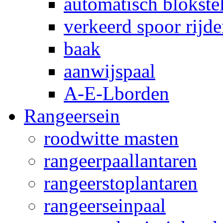
automatisch blokstel
verkeerd spoor rijd
baak
aanwijspaal
A-E-Lborden
Rangeersein
roodwitte masten
rangeerpaallantaren
rangeerstoplantaren
rangeerseinpaal