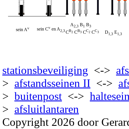
A
B
B
2,3
1
3
v
v
sein C
en A
sein A
2,3
B
B
C
C
C
C
C
C
D
E
2
3
2
3
1,3
1,3
stationsbeveiliging
<->
af
>
afstandsseinen II
<->
af
>
buitenpost
<->
haltesei
>
afsluitlantaren
Copyright 2026 door Gerar