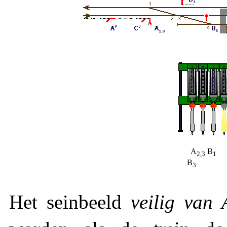
A
B
2,3
1
B
3
Het seinbeeld
veilig van 