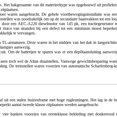
n. Het bakgeraamte van dit materieeltype was opgebouwd uit profielen 
zitplaatsen.
vloer waren aangebracht. De gehele voortbewegingsinstallatie was e
nstellen was noodzakelijk om op de secundaire baanvakken tot een lon
door een AEC-A220 dieselmotor van 145 pk, een tractiegenerator me
 risico van stranden bij een defect tot een minimum moest beperken
akkelijk te vervangen.
L-armaturen. Deze waren in het midden van het dak in langsrichting ge
ilampjes aanwezig.
rcuit. Om de batterijen te sparen was er een depôtaansluiting aanwe
ren toch wel de Allan draaistellen. Vanwege gewichtsbesparing waren
raling. De treinstellen waren voorzien van automatische Scharfenberg
 uit een stalen buizenframe met hoge rugleuningen. Het lag in de be
eperkt aantal tweede klasse zitplaatsen werden aangebracht.
r vier banken voorzien van eersteklasse bekleding met donkerrood t