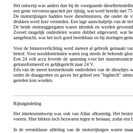
Het ontwerp was anders dan bij de voorgaande dieseltreinstelle
een grote vervoerscapaciteit per rijtuig, wat werd bereikt met 75 
De motorrijtuigen hadden twee dieselmotoren, die onder de 
drukken werd luxe vermeden. Een lage aanschafprijs van de trei
De beide motoraggregaten waren identiek en werden gevormd 
Zoveel mogelijk onderdelen waren dubbel uitgevoerd, wat het
aangebracht, was het toch goed bereikbaar en bij storingen gem
Voor de binnenverlichting werd meteen al gebruik gemaakt van T
betrof. Voor nooddoeleinden waren nog steeds de bekende gloe
Een 24 volt accu leverde de spanning voor het stuurstroomci
getransformeerd en gelijkgericht naar 24 V.
Eén van de meest kenmerkende onderdelen van de dieseltjes wa
onder de draagpotten en gaven het geheel een "hightech" uitst
gereden kon worden.
Rijtuigindeling
Het interieurontwerp was ook van Allan afkomstig. Het bestond
voeren. Hier bleken toch bezwaren tegen te bestaan, zodat een b
In de eersteklasse afdeling van de motorrijtuigen waren maa