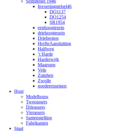
Seinstelsel 1946
Invoeringstelsel46
DO1137
DO1254
SR1954
eenhoogtesein
driehoogtesein
Driebergen
HerfteAansluiting
Halfweg
’t Harde
Harderwijk
Maarssen
Velp
Zutphen
Zwolle
goederenseinen
Hout
Modelbouw
Tweeassers
Drieassers
Vierassers
Samenstelling
Fabrikanten
Staal