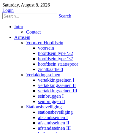
Saturday, August 8, 2026
Login
Search
Intro
Contact
Armsein
Voor- en Hoofdsein
voorsein
hoofdsein type ‘32
hoofdsein type ‘37
hoofdsein staatsspoor
zichtbaarheid
Vertakkingsseinen
vertakkingsseinen I
vertakkingsseinen II
vertakkingsseinen III
seinbruggen I
seinbruggen II
Stationsbeveiliging
stationsbeveiliging
afstandsseinen I
afstandsseinen II
afstandsseinen III