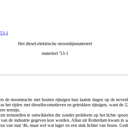
’53-1
Het diesel-elektrische stroomlijnmaterieel
materieel '53-1
en de stoomtractie met houten rijtuigen hun laatste dagen op de neve
was het rijden met diesellocomotieven en getrokken rijtuigen, want d
ere termijn.
om treinstellen te ontwikkelen die zonder probleem op het lichte spoo
n van de industrie gegeven kon worden. Allan uit Rotterdam kwam in a
us van mat '46, maar wel wat lager en een stuk lichter van bouw. Ged