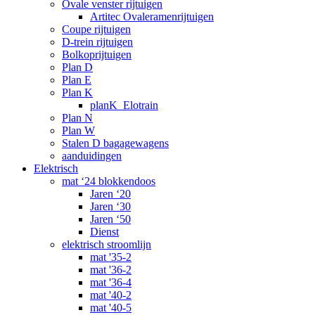
Ovale venster rijtuigen
Artitec Ovaleramenrijtuigen
Coupe rijtuigen
D-trein rijtuigen
Bolkoprijtuigen
Plan D
Plan E
Plan K
planK_Elotrain
Plan N
Plan W
Stalen D bagagewagens
aanduidingen
Elektrisch
mat ‘24 blokkendoos
Jaren ‘20
Jaren ‘30
Jaren ‘50
Dienst
elektrisch stroomlijn
mat '35-2
mat '36-2
mat '36-4
mat '40-2
mat '40-5