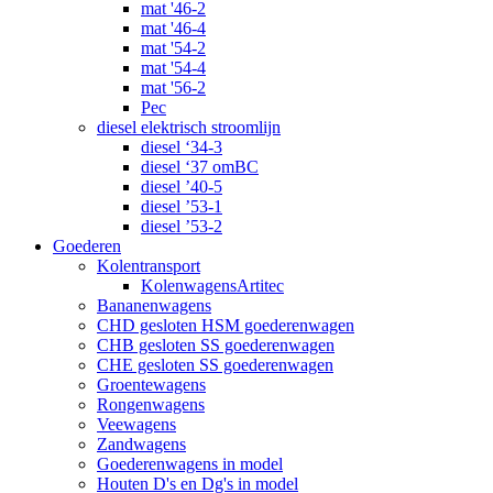
mat '46-2
mat '46-4
mat '54-2
mat '54-4
mat '56-2
Pec
diesel elektrisch stroomlijn
diesel ‘34-3
diesel ‘37 omBC
diesel ’40-5
diesel ’53-1
diesel ’53-2
Goederen
Kolentransport
KolenwagensArtitec
Bananenwagens
CHD gesloten HSM goederenwagen
CHB gesloten SS goederenwagen
CHE gesloten SS goederenwagen
Groentewagens
Rongenwagens
Veewagens
Zandwagens
Goederenwagens in model
Houten D's en Dg's in model