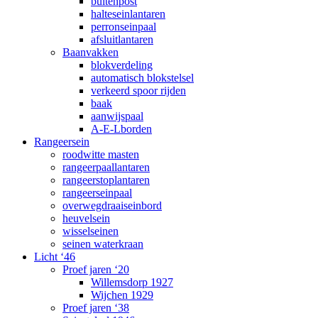
buitenpost
halteseinlantaren
perronseinpaal
afsluitlantaren
Baanvakken
blokverdeling
automatisch blokstelsel
verkeerd spoor rijden
baak
aanwijspaal
A-E-Lborden
Rangeersein
roodwitte masten
rangeerpaallantaren
rangeerstoplantaren
rangeerseinpaal
overwegdraaiseinbord
heuvelsein
wisselseinen
seinen waterkraan
Licht ‘46
Proef jaren ‘20
Willemsdorp 1927
Wijchen 1929
Proef jaren ‘38