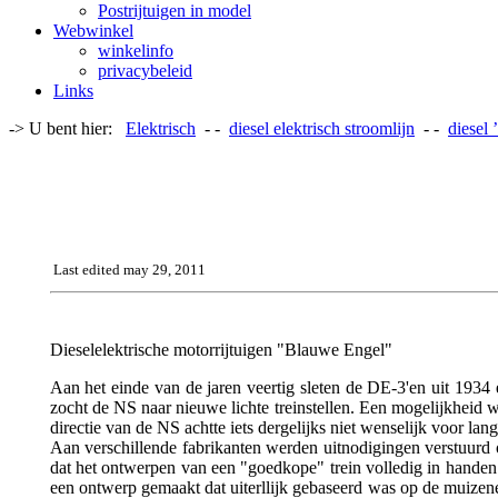
Postrijtuigen in model
Webwinkel
winkelinfo
privacybeleid
Links
-> U bent hier:
Elektrisch
- -
diesel elektrisch stroomlijn
- -
diesel 
Last edited may 29, 2011
Dieselelektrische motorrijtuigen "Blauwe Engel"
Aan het einde van de jaren veertig sleten de DE-3'en uit 1934 
zocht de NS naar nieuwe lichte treinstellen. Een mogelijkheid 
directie van de NS achtte iets dergelijks niet wenselijk voor lang
Aan verschillende fabrikanten werden uitnodigingen verstuurd 
dat het ontwerpen van een "goedkope" trein volledig in hande
een ontwerp gemaakt dat uiterllijk gebaseerd was op de muizene