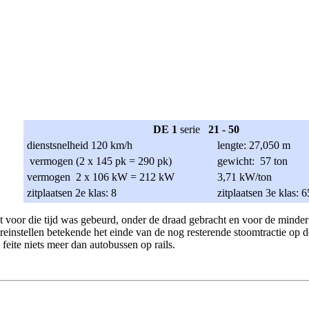
DE 1
serie
21 - 50
dienstsnelheid 120 km/h
lengte: 27,050 m
vermogen (2 x 145 pk = 290 pk)
gewicht: 57 ton
vermogen 2 x 106 kW = 212 kW
3,71 kW/ton
zitplaatsen 2e klas: 8
zitplaatsen 3e klas: 6
voor die tijd was gebeurd, onder de draad gebracht en voor de minder d
instellen betekende het einde van de nog resterende stoomtractie op d
eite niets meer dan autobussen op rails.