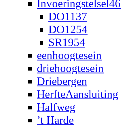
Invoeringstelsel46
DO1137
DO1254
SR1954
eenhoogtesein
driehoogtesein
Driebergen
HerfteAansluiting
Halfweg
’t Harde