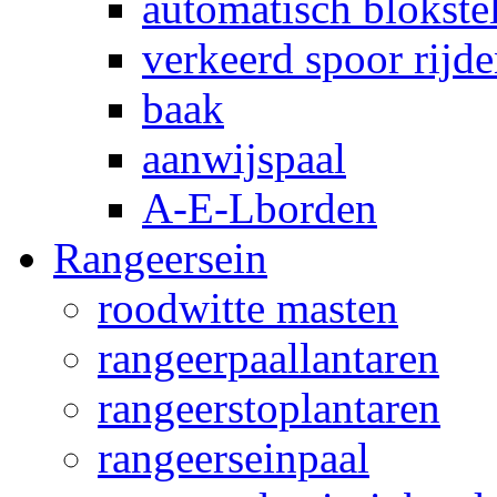
automatisch blokstel
verkeerd spoor rijd
baak
aanwijspaal
A-E-Lborden
Rangeersein
roodwitte masten
rangeerpaallantaren
rangeerstoplantaren
rangeerseinpaal