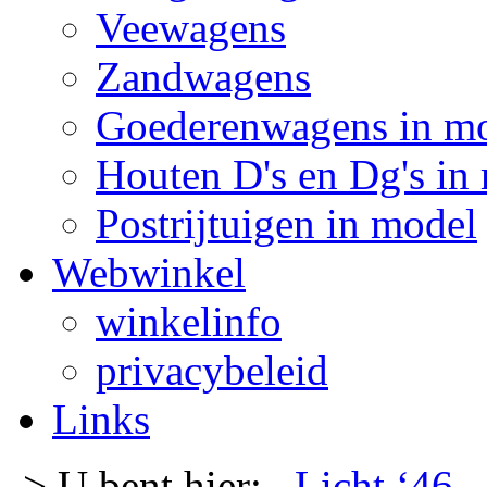
Veewagens
Zandwagens
Goederenwagens in m
Houten D's en Dg's in
Postrijtuigen in model
Webwinkel
winkelinfo
privacybeleid
Links
-> U bent hier:
Licht ‘46
-