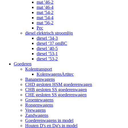
mat '46-2
mat '46-4
mat '54-2
mat '54-4
mat '56-2
Pec
diesel elektrisch stroomlijn
diesel ‘34-3
diesel ‘37 omBC
diesel ’40-5
diesel ’53-1
diesel ’53-2
Goederen
Kolentransport
KolenwagensArtitec
Bananenwagens
CHD gesloten HSM goederenwagen
CHB gesloten SS goederenwagen
CHE gesloten SS goederenwagen
Groentewagens
Rongenwagens
Veewagens
Zandwagens
Goederenwagens in model
Houten D's en Dg's in model