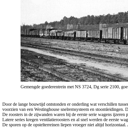
Gemengde goederentrein met NS 3724, Dg serie 2100, go
Door de lange bouwtijd ontstonden er onderling wat verschillen tuss
voorzien van een Westinghouse snelremsysteem en stoomleidingen. Da
De roosters in de zijwanden waren bij de eerste serie wagens ijzere
Latere series kregen ventilatieroosters en al snel werden de eerste wa
De sporen op de opstelterreinen liepen vroeger niet altijd horizon