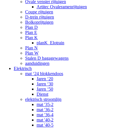
Ovale venster rijtuigen
Artitec Ovaleramenrijtuigen
Coupe rijtuigen
D-trein rijtuigen
Bolkoprijtuigen
Plan D
Plan E
Plan K
planK_Elotrain
Plan N
Plan W
Stalen D bagagewagens
aanduidingen
Elektrisch
mat ‘24 blokkendoos
Jaren ‘20
Jaren ‘30
Jaren ‘50
Dienst
elektrisch stroomlijn
mat '35-2
mat '36-2
mat '36-4
mat '40-2
mat '40-5