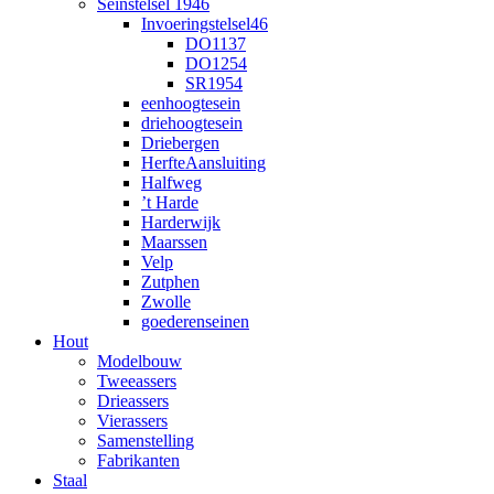
Seinstelsel 1946
Invoeringstelsel46
DO1137
DO1254
SR1954
eenhoogtesein
driehoogtesein
Driebergen
HerfteAansluiting
Halfweg
’t Harde
Harderwijk
Maarssen
Velp
Zutphen
Zwolle
goederenseinen
Hout
Modelbouw
Tweeassers
Drieassers
Vierassers
Samenstelling
Fabrikanten
Staal