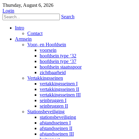
Thursday, August 6, 2026
Login
Search
Intro
Contact
Armsein
Voor- en Hoofdsein
voorsein
hoofdsein type ‘32
hoofdsein type ‘37
hoofdsein staatsspoor
zichtbaarheid
Vertakkingsseinen
vertakkingsseinen I
vertakkingsseinen II
vertakkingsseinen III
seinbruggen I
seinbruggen II
Stationsbeveiliging
stationsbeveiliging
afstandsseinen I
afstandsseinen II
afstandsseinen III