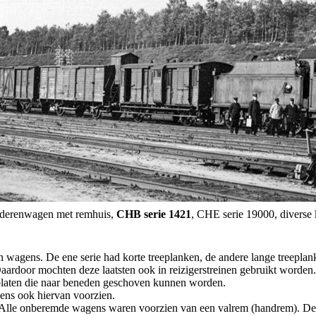
ederenwagen met remhuis,
CHB serie 1421
, CHE serie 19000, diverse
en wagens. De ene serie had korte treeplanken, de andere lange treepl
ardoor mochten deze laatsten ook in reizigerstreinen gebruikt worden.
n platen die naar beneden geschoven kunnen worden.
gens ook hiervan voorzien.
taal. Alle onberemde wagens waren voorzien van een valrem (handrem).