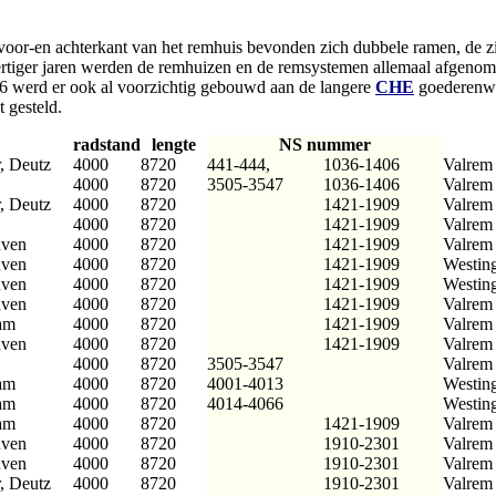
.
oor-en achterkant van het remhuis bevonden zich dubbele ramen, de zi
 dertiger jaren werden de remhuizen en de remsystemen allemaal afgen
 werd er ook al voorzichtig gebouwd aan de langere
CHE
goederenwa
 gesteld.
radstand
lengte
NS nummer
, Deutz
4000
8720
441-444,
1036-1406
Valrem
4000
8720
3505-3547
1036-1406
Valrem
, Deutz
4000
8720
1421-1909
Valrem
4000
8720
1421-1909
Valrem
uven
4000
8720
1421-1909
Valrem
uven
4000
8720
1421-1909
Westing
uven
4000
8720
1421-1909
Westing
uven
4000
8720
1421-1909
Valrem
am
4000
8720
1421-1909
Valrem
uven
4000
8720
1421-1909
Valrem
4000
8720
3505-3547
Valrem
am
4000
8720
4001-4013
Westing
am
4000
8720
4014-4066
Westing
am
4000
8720
1421-1909
Valrem
uven
4000
8720
1910-2301
Valrem
uven
4000
8720
1910-2301
Valrem
, Deutz
4000
8720
1910-2301
Valrem