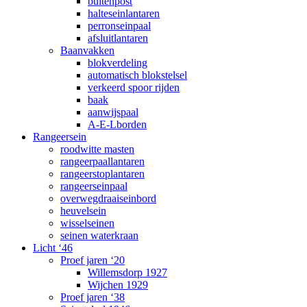
buitenpost
halteseinlantaren
perronseinpaal
afsluitlantaren
Baanvakken
blokverdeling
automatisch blokstelsel
verkeerd spoor rijden
baak
aanwijspaal
A-E-Lborden
Rangeersein
roodwitte masten
rangeerpaallantaren
rangeerstoplantaren
rangeerseinpaal
overwegdraaiseinbord
heuvelsein
wisselseinen
seinen waterkraan
Licht ‘46
Proef jaren ‘20
Willemsdorp 1927
Wijchen 1929
Proef jaren ‘38