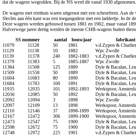
dat de wagens wegrolden. Bij de NS werd dit vanaf 1930 afgenomen
De wagens met remhuis waren uitgerust met een schroefrem. Aan de v
Slechts aan één kant was een toegangsdeur met een laddertje. In de
Deze wagens werden gebouwd tussen 1881 en 1902, maar vanaf 1896
Halverwege jaren dertig werden de meeste CHB-wagens buiten dienst
SS nummer
aantal
bouwjaar
fabrikant
11079
11128
50
1881
v.d.Zypen & Charlier
11129
11138
10
1882
Wpc Zwolle
11139
11378
240
1882-1883
v.d.Zypen & Charlier
11379
11383
5
1885-1887
Wpc Zwolle
11384
11508
125
1889
Dyle & Bacalan, Le
11509
11558
50
1889
Dyle & Bacalan, Le
11604
11683
80
1890
Dyle & Bacalan, Le
11684
11783
100
1891
Dyle & Bacalan, Le
11935
12035
101
1892-1893
Werkspoor, Amsterd
12036
12085
50
1892
Dyle & Bacalan, Le
12092
12094
3
1898
Wpc Zwolle
12097
12109
13
1898
Werkspoor, Amsterd
12110
12146
37
1898-1899
Werkspoor, Amsterd
12167
12472
306
1899-1900
Werkspoor, Amsterd
12473
12547
75
1900
Dyle & Bacalan, Le
12598
12672
75
1900
Dyle & Bacalan, Le
12748
12972
225
1901
v.d.Zypen & Charlier