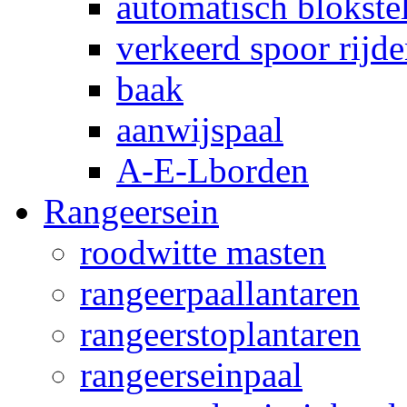
automatisch blokstel
verkeerd spoor rijd
baak
aanwijspaal
A-E-Lborden
Rangeersein
roodwitte masten
rangeerpaallantaren
rangeerstoplantaren
rangeerseinpaal