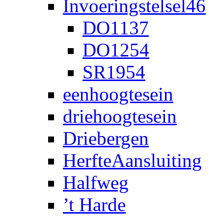
Invoeringstelsel46
DO1137
DO1254
SR1954
eenhoogtesein
driehoogtesein
Driebergen
HerfteAansluiting
Halfweg
’t Harde