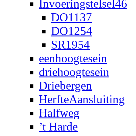
Invoeringstelsel46
DO1137
DO1254
SR1954
eenhoogtesein
driehoogtesein
Driebergen
HerfteAansluiting
Halfweg
’t Harde