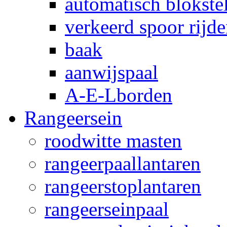
automatisch blokstel
verkeerd spoor rijd
baak
aanwijspaal
A-E-Lborden
Rangeersein
roodwitte masten
rangeerpaallantaren
rangeerstoplantaren
rangeerseinpaal