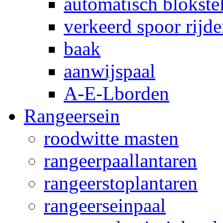
automatisch blokstel
verkeerd spoor rijd
baak
aanwijspaal
A-E-Lborden
Rangeersein
roodwitte masten
rangeerpaallantaren
rangeerstoplantaren
rangeerseinpaal