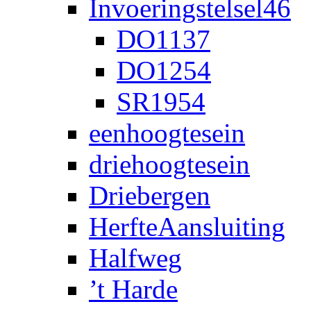
Invoeringstelsel46
DO1137
DO1254
SR1954
eenhoogtesein
driehoogtesein
Driebergen
HerfteAansluiting
Halfweg
’t Harde