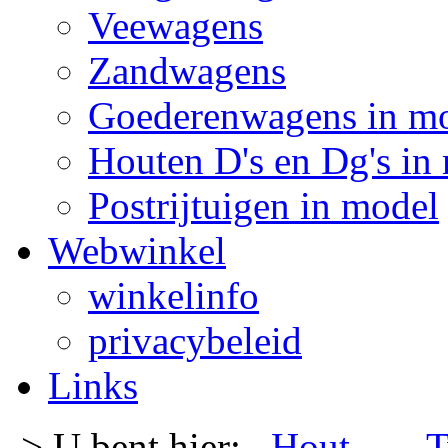
Veewagens
Zandwagens
Goederenwagens in m
Houten D's en Dg's in
Postrijtuigen in model
Webwinkel
winkelinfo
privacybeleid
Links
-> U bent hier:
Hout
- -
T