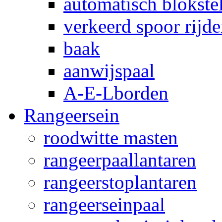
automatisch blokstel
verkeerd spoor rijd
baak
aanwijspaal
A-E-Lborden
Rangeersein
roodwitte masten
rangeerpaallantaren
rangeerstoplantaren
rangeerseinpaal