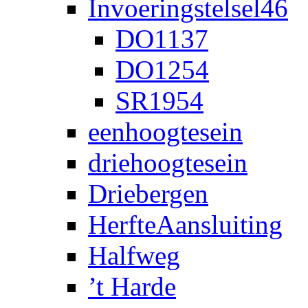
Invoeringstelsel46
DO1137
DO1254
SR1954
eenhoogtesein
driehoogtesein
Driebergen
HerfteAansluiting
Halfweg
’t Harde