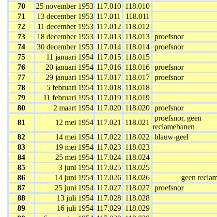
70
25 november 1953
117.010
118.010
71
13 december 1953
117.011
118.011
72
11 december 1953
117.012
118.012
73
18 december 1953
117.013
118.013
proefsnor
74
30 december 1953
117.014
118.014
proefsnor
75
11 januari 1954
117.015
118.015
76
20 januari 1954
117.016
118.016
proefsnor
77
29 januari 1954
117.017
118.017
proefsnor
78
5 februari 1954
117.018
118.018
79
11 februari 1954
117.019
118.019
80
2 maart 1954
117.020
118.020
proefsnor
proefsnor, geen
81
12 mei 1954
117.021
118.021
reclamebanen
82
14 mei 1954
117.022
118.022
blauw-geel
83
19 mei 1954
117.023
118.023
84
25 mei 1954
117.024
118.024
85
3 juni 1954
117.025
118.025
86
14 juni 1954
117.026
118.026
geen recla
87
25 juni 1954
117.027
118.027
proefsnor
88
13 juli 1954
117.028
118.028
89
16 juli 1954
117.029
118.029