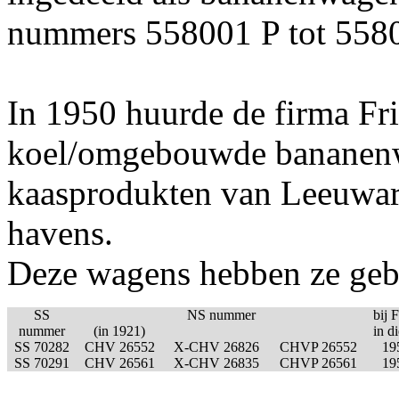
nummers 558001 P tot 5580
In 1950 huurde de firma Fr
koel/omgebouwde bananenw
kaasprodukten van Leeuwa
havens.
Deze wagens hebben ze gebr
SS
NS nummer
bij F
nummer
(in 1921)
in di
SS 70282
CHV 26552
X-CHV 26826
CHVP 26552
19
SS 70291
CHV 26561
X-CHV 26835
CHVP 26561
19