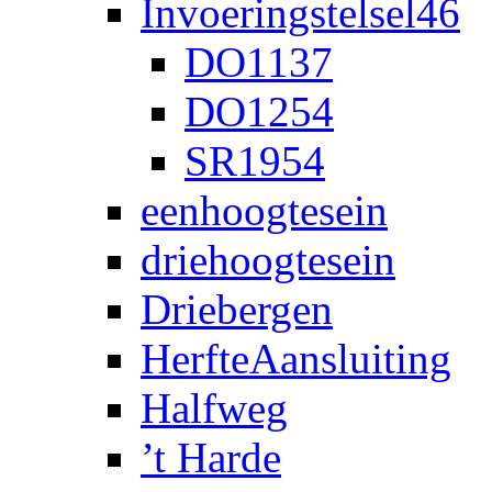
Invoeringstelsel46
DO1137
DO1254
SR1954
eenhoogtesein
driehoogtesein
Driebergen
HerfteAansluiting
Halfweg
’t Harde