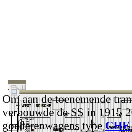
Om aan de toenemende tran
verbouwde de SS in 1915 2
goederenwagens type
CHE