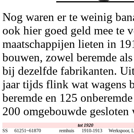
Nog waren er te weinig ba
ook hier goed geld mee te 
maatschappijen lieten in 19
bouwen, zowel beremde al
bij dezelfde fabrikanten. Ui
jaar tijds flink wat wagens
beremde en 125 onberemde 
200 omgebouwde gesloten 
tot 1920
SS
61251~61870
remhuis
1910-1913
Werkspoor, L