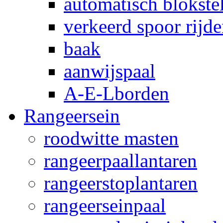
automatisch blokstel
verkeerd spoor rijd
baak
aanwijspaal
A-E-Lborden
Rangeersein
roodwitte masten
rangeerpaallantaren
rangeerstoplantaren
rangeerseinpaal