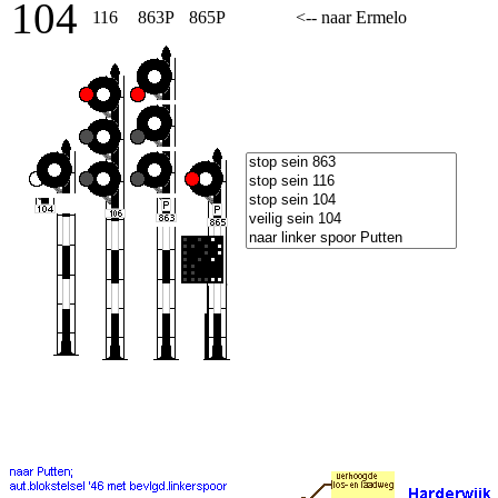
104
116
863P
865P
<-- naar Ermelo