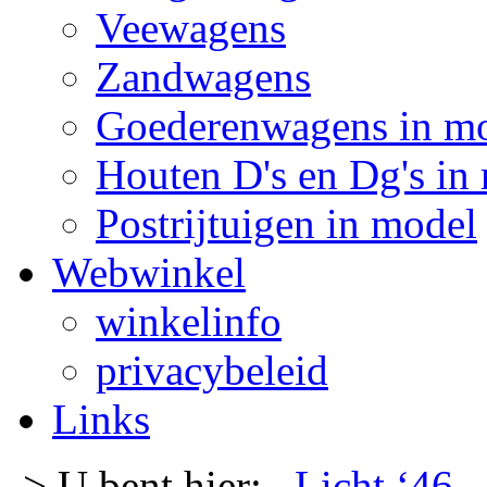
Veewagens
Zandwagens
Goederenwagens in m
Houten D's en Dg's in
Postrijtuigen in model
Webwinkel
winkelinfo
privacybeleid
Links
-> U bent hier:
Licht ‘46
-