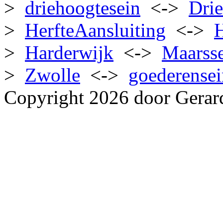
>
driehoogtesein
<->
Dri
>
HerfteAansluiting
<->
>
Harderwijk
<->
Maarss
>
Zwolle
<->
goederense
Copyright 2026 door Gerar