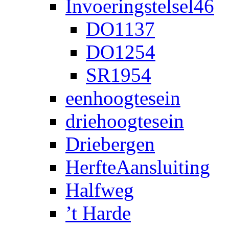
Invoeringstelsel46
DO1137
DO1254
SR1954
eenhoogtesein
driehoogtesein
Driebergen
HerfteAansluiting
Halfweg
’t Harde