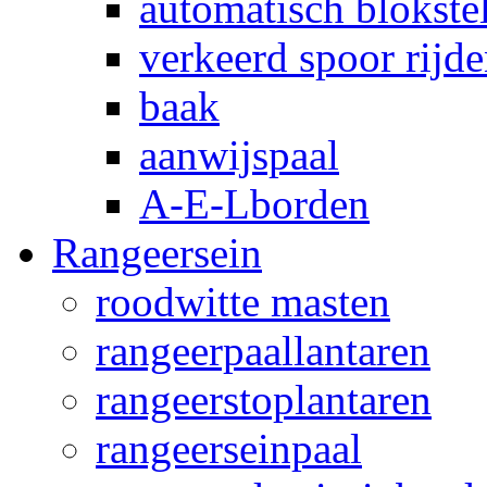
automatisch blokstel
verkeerd spoor rijd
baak
aanwijspaal
A-E-Lborden
Rangeersein
roodwitte masten
rangeerpaallantaren
rangeerstoplantaren
rangeerseinpaal