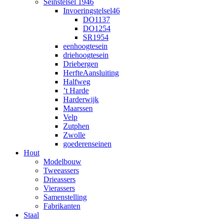
Seinstelsel 1946
Invoeringstelsel46
DO1137
DO1254
SR1954
eenhoogtesein
driehoogtesein
Driebergen
HerfteAansluiting
Halfweg
’t Harde
Harderwijk
Maarssen
Velp
Zutphen
Zwolle
goederenseinen
Hout
Modelbouw
Tweeassers
Drieassers
Vierassers
Samenstelling
Fabrikanten
Staal