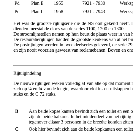
Pd
Plan E
1955
7921 - 7930
Werks
Pd
Plan L
1958
7931 - 7943
Werks
Het was de grootste rijtuigserie die de NS ooit gekend heeft. 
dienden meestal de elocs van de series 1100, 1200 en 1300.
De stroomlijnstellen namen op hun beurt de plaats weer in van he
De restauratierijtuigen hadden de grootste keukens van al het bi
De postrijtuigen werden in twee deelseries geleverd, de serie 
en zijn nooit voorzien geweest van reclamebanen. Boven en onder
Rijtuigindeling
De nieuwe rijtuigen weken volledig af van alle op dat moment ri
zich op ¼ en ¾ van de lengte, waardoor vlot in- en uitstappen be
stuks en de C 72 stuks.
B
Aan beide kopse kanten bevindt zich een toilet en een o
zijn de beide balkons. In het middendeel van het rijtuig 
tegenover elkaar 3 personen in de breedte konden zitten
C
Ook hier bevindt zich aan de beide kopkanten een toilet 