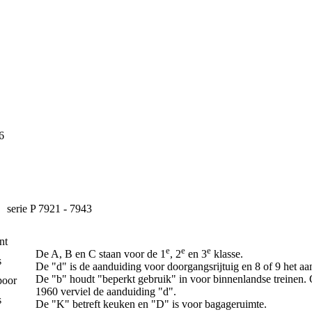
6
serie P 7921 - 7943
nt
e
e
e
De A, B en C staan voor de 1
, 2
en 3
klasse.
s
De "d" is de aanduiding voor doorgangsrijtuig en 8 of 9 het aan
De "b" houdt "beperkt gebruik" in voor binnenlandse treinen.
poor
1960 verviel de aanduiding "d".
s
De "K" betreft keuken en "D" is voor bagageruimte.