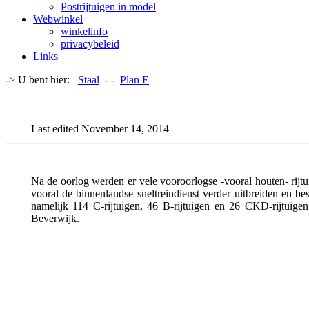
Postrijtuigen in model
Webwinkel
winkelinfo
privacybeleid
Links
-> U bent hier:
Staal
- -
Plan E
Last edited November 14, 2014
Na de oorlog werden er vele vooroorlogse -vooral houten- rijtu
vooral de binnenlandse sneltreindienst verder uitbreiden en be
namelijk 114 C-rijtuigen, 46 B-rijtuigen en 26 CKD-rijtuige
Beverwijk.