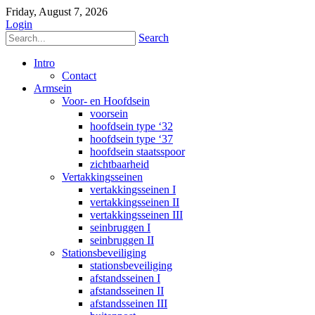
Friday, August 7, 2026
Login
Search
Intro
Contact
Armsein
Voor- en Hoofdsein
voorsein
hoofdsein type ‘32
hoofdsein type ‘37
hoofdsein staatsspoor
zichtbaarheid
Vertakkingsseinen
vertakkingsseinen I
vertakkingsseinen II
vertakkingsseinen III
seinbruggen I
seinbruggen II
Stationsbeveiliging
stationsbeveiliging
afstandsseinen I
afstandsseinen II
afstandsseinen III