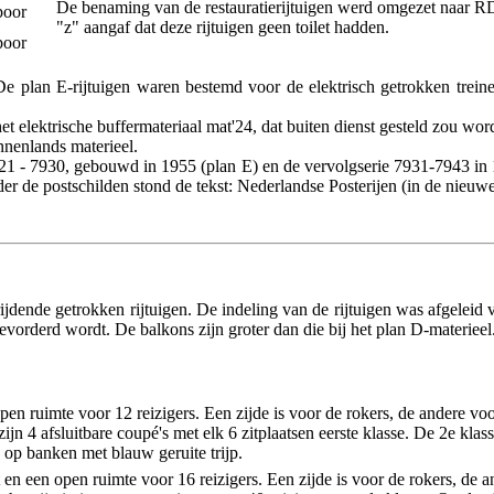
De benaming van de restauratierijtuigen werd omgezet naar R
poor
"z" aangaf dat deze rijtuigen geen toilet hadden.
poor
De plan E-rijtuigen waren bestemd voor de elektrisch getrokken treine
t elektrische buffermateriaal mat'24, dat buiten dienst gesteld zou wor
nnenlands materieel.
7921 - 7930, gebouwd in 1955 (plan E) en de vervolgserie 7931-7943 in
 de postschilden stond de tekst: Nederlandse Posterijen (in de nieuwe 
jdende getrokken rijtuigen. De indeling van de rijtuigen was afgeleid 
vorderd wordt. De balkons zijn groter dan die bij het plan D-materieel. 
pen ruimte voor 12 reizigers. Een zijde is voor de rokers, de andere vo
zijn 4 afsluitbare coupé's met elk 6 zitplaatsen eerste klasse. De 2e kla
 op banken met blauw geruite trijp.
en een open ruimte voor 16 reizigers. Een zijde is voor de rokers, de a