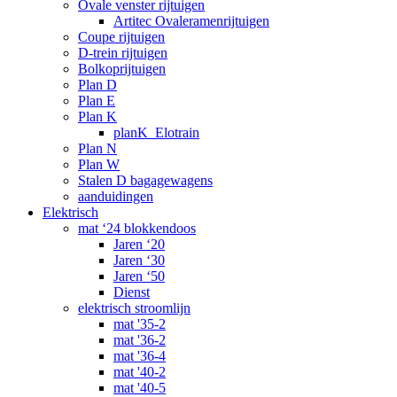
Ovale venster rijtuigen
Artitec Ovaleramenrijtuigen
Coupe rijtuigen
D-trein rijtuigen
Bolkoprijtuigen
Plan D
Plan E
Plan K
planK_Elotrain
Plan N
Plan W
Stalen D bagagewagens
aanduidingen
Elektrisch
mat ‘24 blokkendoos
Jaren ‘20
Jaren ‘30
Jaren ‘50
Dienst
elektrisch stroomlijn
mat '35-2
mat '36-2
mat '36-4
mat '40-2
mat '40-5