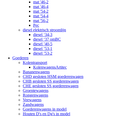
mat '46-2
mat '46-4
mat '54-2
mat '54-4
mat '56-2
Pec
diesel elektrisch stroomlijn
diesel ‘34-3
diesel ‘37 omBC
diesel ’40-5
diesel ’53-1
diesel ’53-2
Goederen
Kolentransport
KolenwagensArtitec
Bananenwagens
CHD gesloten HSM goederenwagen
CHB gesloten SS goederenwagen
CHE gesloten SS goederenwagen
Groentewagens
Rongenwagens
Veewagens
Zandwagens
Goederenwagens in model
Houten D's en Dg's in model