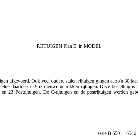
RIJTUIGEN Plan E in MODEL
igen afgevoerd. Ook veel oudere stalen rijtuigen gingen al zo'n 30 j
stelde daartoe in 1953 nieuwe getrokken rijtuigen. Deze bestelling is
n en 23 Postrijtuigen. De C-rijtuigen en de postrijtuigen werden g
serie B 6501 - 6546