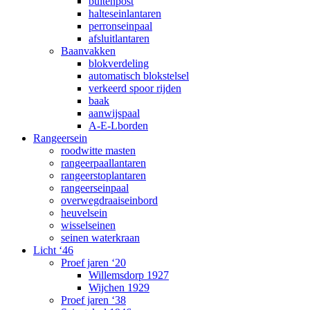
buitenpost
halteseinlantaren
perronseinpaal
afsluitlantaren
Baanvakken
blokverdeling
automatisch blokstelsel
verkeerd spoor rijden
baak
aanwijspaal
A-E-Lborden
Rangeersein
roodwitte masten
rangeerpaallantaren
rangeerstoplantaren
rangeerseinpaal
overwegdraaiseinbord
heuvelsein
wisselseinen
seinen waterkraan
Licht ‘46
Proef jaren ‘20
Willemsdorp 1927
Wijchen 1929
Proef jaren ‘38