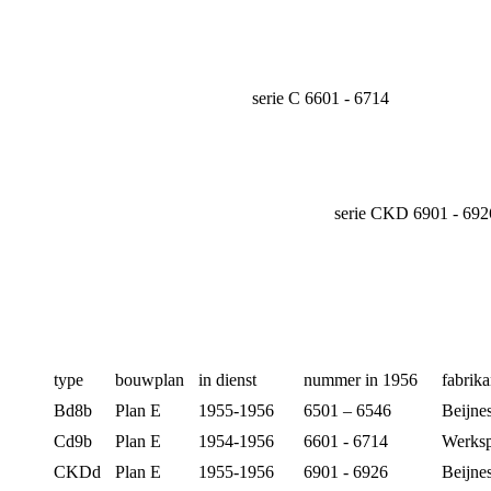
serie C 6601 - 6714
serie CKD 6901 - 692
type
bouwplan
in dienst
nummer in 1956
fabrika
Bd8b
Plan E
1955-1956
6501 – 6546
Beijne
Cd9b
Plan E
1954-1956
6601 - 6714
Werks
CKDd
Plan E
1955-1956
6901 - 6926
Beijne