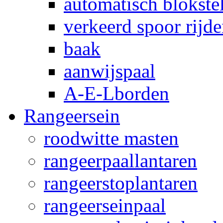
automatisch blokstel
verkeerd spoor rijd
baak
aanwijspaal
A-E-Lborden
Rangeersein
roodwitte masten
rangeerpaallantaren
rangeerstoplantaren
rangeerseinpaal