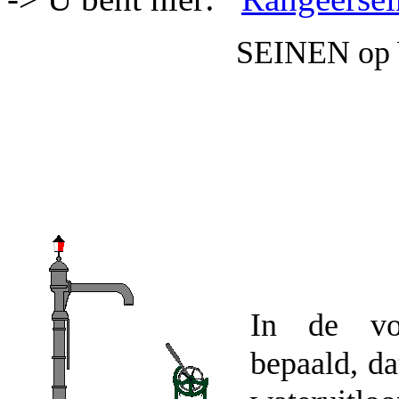
SEINEN o
In de voo
bepaald, da