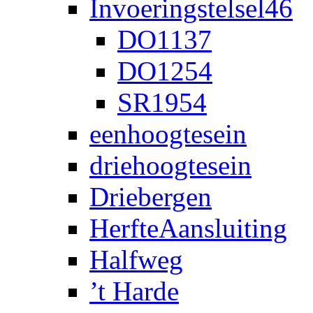
Invoeringstelsel46
DO1137
DO1254
SR1954
eenhoogtesein
driehoogtesein
Driebergen
HerfteAansluiting
Halfweg
’t Harde