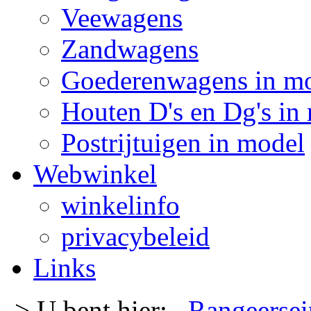
Veewagens
Zandwagens
Goederenwagens in m
Houten D's en Dg's in
Postrijtuigen in model
Webwinkel
winkelinfo
privacybeleid
Links
-> U bent hier:
Rangeersei