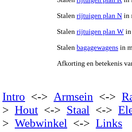
Stalen
rijtuigen plan N
in 
Stalen
rijtuigen plan W
in
Stalen
bagagewagens
in m
Afkorting en betekenis v
Intro
<->
Armsein
<->
R
>
Hout
<->
Staal
<->
El
>
Webwinkel
<->
Links