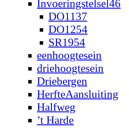
Invoeringstelsel46
DO1137
DO1254
SR1954
eenhoogtesein
driehoogtesein
Driebergen
HerfteAansluiting
Halfweg
’t Harde