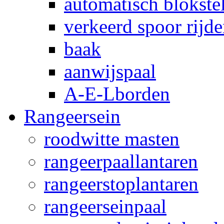
automatisch blokstel
verkeerd spoor rijd
baak
aanwijspaal
A-E-Lborden
Rangeersein
roodwitte masten
rangeerpaallantaren
rangeerstoplantaren
rangeerseinpaal