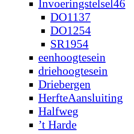
Invoeringstelsel46
DO1137
DO1254
SR1954
eenhoogtesein
driehoogtesein
Driebergen
HerfteAansluiting
Halfweg
’t Harde