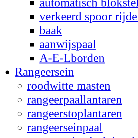
automatisch blokstel
verkeerd spoor rijd
baak
aanwijspaal
A-E-Lborden
Rangeersein
roodwitte masten
rangeerpaallantaren
rangeerstoplantaren
rangeerseinpaal