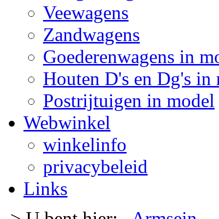
Veewagens
Zandwagens
Goederenwagens in m
Houten D's en Dg's in
Postrijtuigen in model
Webwinkel
winkelinfo
privacybeleid
Links
-> U bent hier:
Armsein
-