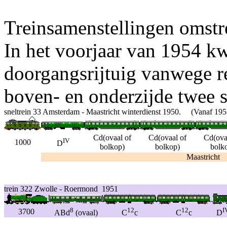
Treinsamenstellingen omstre
In het voorjaar van 1954 kw
doorgangsrijtuig vanwege r
boven- en onderzijde twee s
sneltrein 33 Amsterdam - Maastricht winterdienst 1950. (Vanaf 1951 w
Cd(ovaal of
Cd(ovaal of
Cd(ova
IV
1000
D
bolkop)
bolkop)
bolk
Maastricht
trein 322 Zwolle - Roermond 1951
8
12
12
I
3700
ABd
(ovaal)
C
c
C
c
D