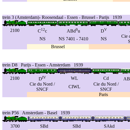
trein 3 (Amsterdam)- Roosendaal - Essen - Brussel - Parijs 1939
12
9
V
2100
C
c
ABd
u
D
Cie 
NS
NS 7401 - 7410
NS
Brussel
trein D8 Parijs - Essen - Amsterdam 1939
IV
2100
WL
Cd
D
AB
Cie du Nord /
Cie du Nord /
CIWL
SNCF
SNCF
Paris
trein P56 Amsterdam - Basel 1939
3700
SBd
SBd
SAkd