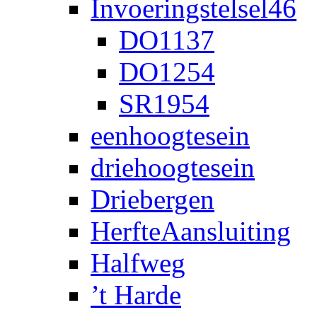
Invoeringstelsel46
DO1137
DO1254
SR1954
eenhoogtesein
driehoogtesein
Driebergen
HerfteAansluiting
Halfweg
’t Harde