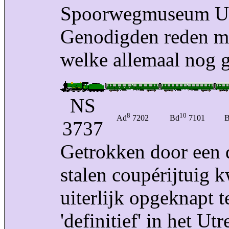
Spoorwegmuseum Utr
Genodigden reden mee
welke allemaal nog 
NS
8
10
Ad
7202
Bd
7101
3737
Getrokken door een d
stalen coupérijtuig 
uiterlijk opgeknapt t
'definitief' in het 