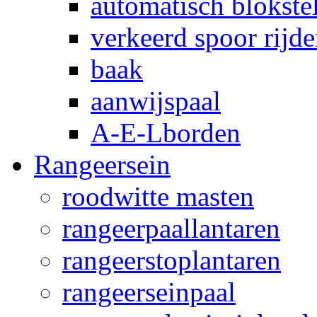
automatisch blokstel
verkeerd spoor rijd
baak
aanwijspaal
A-E-Lborden
Rangeersein
roodwitte masten
rangeerpaallantaren
rangeerstoplantaren
rangeerseinpaal