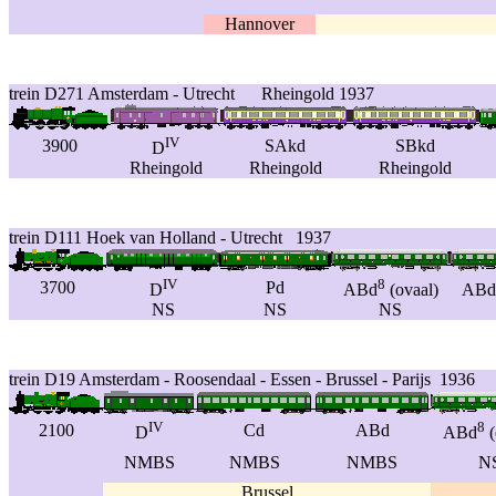
Hannover
trein D271 Amsterdam - Utrecht Rheingold 1937
IV
3900
SAkd
SBkd
D
Rheingold
Rheingold
Rheingold
trein D111 Hoek van Holland - Utrecht 1937
IV
8
3700
Pd
D
ABd
(ovaal)
ABd
NS
NS
NS
trein D19 Amsterdam - Roosendaal - Essen - Brussel - Parijs 1936
IV
8
2100
Cd
ABd
D
ABd
(
NMBS
NMBS
NMBS
N
Brussel