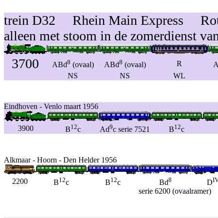
trein D32 Rhein Main Express Rott
alleen met stoom in de zomerdienst va
3700
8
8
R
ABd
(ovaal)
ABd
(ovaal)
A
NS
NS
WL
Eindhoven - Venlo maart 1956
12
9
12
3900
B
c
Ad
c serie 7521
B
c
Alkmaar - Hoorn - Den Helder 1956
12
12
8
I
2200
B
c
B
c
Bd
D
serie 6200 (ovaalramer)