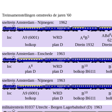
Treinsamenstellingen omstreeks de jaren '60
sneltrein Amsterdam - Nijmegen: 1962
9
ABd
4
5
loc
A9 (6001)
WRD
A
B
62
bolkop
plan D
Dtrein 1932
Dtrei
sneltrein Amsterdam - Enschede 1963
8
10
loc
WRD
A
B
B
plan D
plan D
bolkop B6111
bol
sneltrein Amsterdam - Nijmegen 1963
10
loc
A9 (6001)
WRD
B
B
bolkop
plan D
bolkop B6111
bol
militairentrein 81037 Utrecht - Bergen Lagerbahnhof (D) 1963