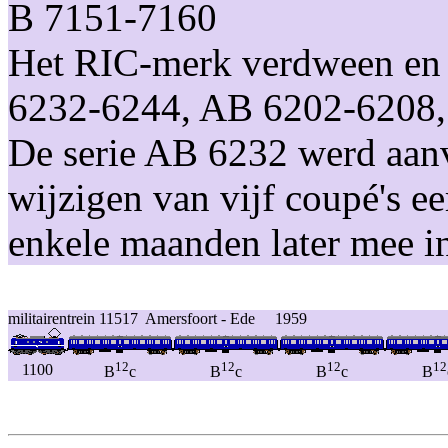
B 7151-7160
Het RIC-merk verdween en 
6232-6244, AB 6202-6208,
De serie AB 6232 werd aan
wijzigen van vijf coupé's e
enkele maanden later mee i
militairentrein 11517 Amersfoort - Ede 1959
12
12
12
12
1100
B
c
B
c
B
c
B