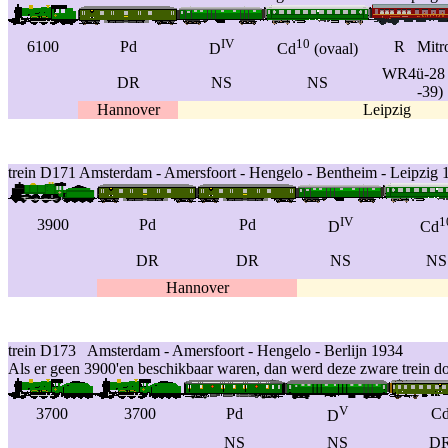
IV
10
6100
Pd
R Mitr
D
Cd
(ovaal)
WR4ü-28 
DR
NS
NS
-39)
Hannover
Leipzig
trein D171 Amsterdam - Amersfoort - Hengelo - Bentheim - Leipzig 
IV
1
3900
Pd
Pd
D
Cd
DR
DR
NS
NS
Hannover
trein D173 Amsterdam - Amersfoort - Hengelo - Berlijn 1934
Als er geen 3900'en beschikbaar waren, dan werd deze zware trein d
V
3700
3700
Pd
C
D
NS
NS
D