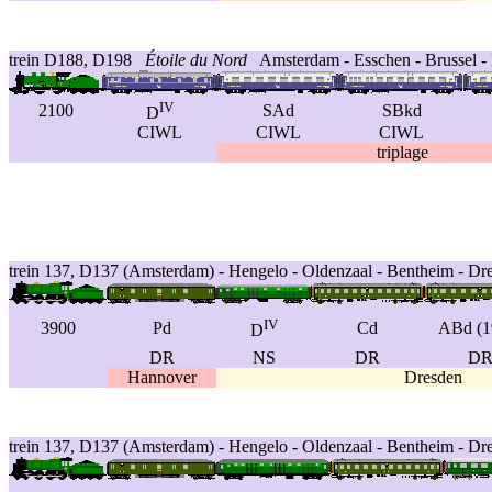
trein D188, D198
Étoile du Nord
Amsterdam - Esschen - Brussel -
IV
2100
SAd
SBkd
D
CIWL
CIWL
CIWL
triplage
trein 137, D137 (Amsterdam) - Hengelo - Oldenzaal - Bentheim - 
IV
3900
Pd
Cd
ABd (1
D
DR
NS
DR
D
Hannover
Dresden
trein 137, D137 (Amsterdam) - Hengelo - Oldenzaal - Bentheim - 