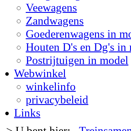
Veewagens
Zandwagens
Goederenwagens in m
Houten D's en Dg's in
Postrijtuigen in model
Webwinkel
winkelinfo
privacybeleid
Links
-> U bent hier:
Treinsamen