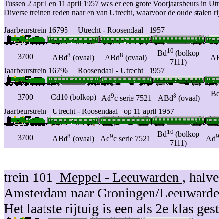
Tussen 2 april en 11 april 1957 was er een grote Voorjaarsbeurs in Utr
Diverse treinen reden naar en van Utrecht, waarvoor de oude stalen ri
Jaarbeurstrein 16795 Utrecht - Roosendaal 1957
10
Bd
(bolkop
8
8
3700
ABd
(ovaal)
ABd
(ovaal)
A
7111)
Jaarbeurstrein 16796 Roosendaal - Utrecht 1957
B
9
8
3700
Cd10 (bolkop)
Ad
c serie 7521
ABd
(ovaal)
Jaarbeurstrein Utrecht - Roosendaal op 11 april 1957
10
Bd
(bolkop
8
9
9
3700
ABd
(ovaal)
Ad
c serie 7521
Ad
7111)
trein 101
Meppel - Leeuwarden
, halv
Amsterdam naar Groningen/Leeuwarden,
Het laatste rijtuig is een als 2e klas 