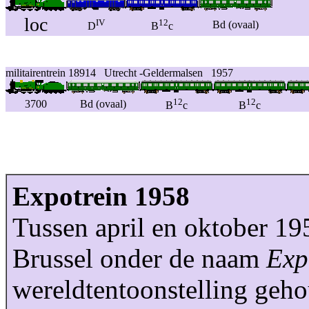
loc
IV
12
Bd (ovaal)
D
B
c
militairentrein 18914 Utrecht -Geldermalsen 1957
12
12
3700
Bd (ovaal)
B
c
B
c
Expotrein 1958
Tussen april en oktober 19
Brussel onder de naam
Exp
wereldtentoonstelling geh