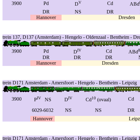
V
3900
Pd
Cd
D
ABd
DR
NS
DR
Hannover
Dresden
trein 137, D137 (Amsterdam) - Hengelo - Oldenzaal - Bentheim - 
IV
3900
Pd
Cd
D
ABd
DR
DR
DR
Hannover
Dresden
trein D171 Amsterdam - Amersfoort - Hengelo - Bentheim - Leipzig
IV
IV
10
3900
Cd
P
NS
D
Cd
(ovaal)
6029-6032
NS
NS
DR
Hannover
Leipz
trein D171 Amsterdam - Amersfoort - Hengelo - Bentheim - Leipzig 