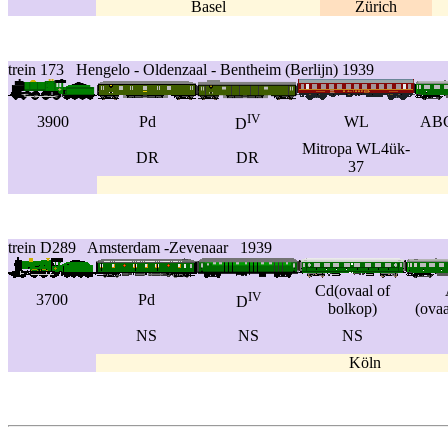
Basel
Zürich
trein 173 Hengelo - Oldenzaal - Bentheim (Berlijn) 1939
IV
3900
Pd
WL
ABC
D
Mitropa WL4ük-
DR
DR
37
trein D289 Amsterdam -Zevenaar 1939
Cd(ovaal of
IV
3700
Pd
D
bolkop)
(ovaa
NS
NS
NS
Köln