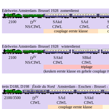
Edelweiss Amsterdam- Brussel 1928 zomerdienst
IV
2100
SAkd
SAd
D
NS/CIWL
CIWL
CIWL
couplage eerste klasse
c
Edelweiss Amsterdam- Brussel 1928 winterdienst
IV
2100
SAkd
SBkd
D
NS/CIWL
CIWL
CIWL
triplage
(keuken eerste klasse en gehele couplage 
trein D188, D198
Étoile du Nord
Amsterdam - Esschen - Brussel - 
IV
2100/3500
SAd
SAkd
D
CIWL
CIWL
CIWL
couplage eerste klasse